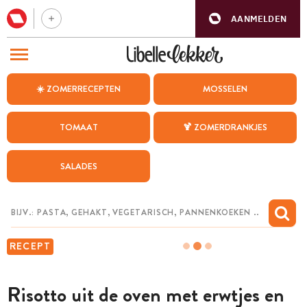
AANMELDEN
BEZOEK ONZE ANDERE WEBSITES
☀️ ZOMERRECEPTEN
MOSSELEN
RECEPTEN
TOMAAT
🍹 ZOMERDRANKJES
WEEKMENU
SALADES
CHAT MET MAIA
INSPIRATIE
MIJN BEWAARDE RECEPTEN
RECEPT
Risotto uit de oven met erwtjes en