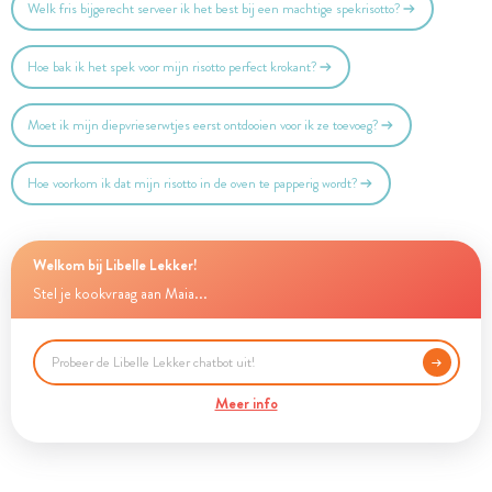
Welk fris bijgerecht serveer ik het best bij een machtige spekrisotto?
Hoe bak ik het spek voor mijn risotto perfect krokant?
Moet ik mijn diepvrieserwtjes eerst ontdooien voor ik ze toevoeg?
Hoe voorkom ik dat mijn risotto in de oven te papperig wordt?
Welkom bij Libelle Lekker!
Stel je kookvraag aan Maia...
Meer info