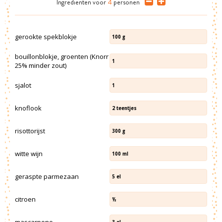
Ingrediënten
voor
4
personen
gerookte spekblokje
100
g
bouillonblokje, groenten (Knorr
1
25% minder zout)
sjalot
1
knoflook
2
teentjes
risottorijst
300
g
witte wijn
100
ml
geraspte parmezaan
5
el
citroen
½