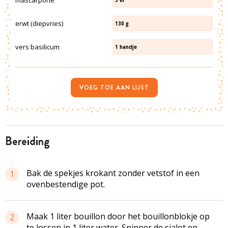
mascarpone
3
el
erwt (diepvries)
130
g
vers basilicum
1
handje
VOEG TOE AAN LIJST
bereiding
Bak de spekjes krokant zonder vetstof in een
1
ovenbestendige pot.
Maak 1 liter bouillon door het bouillonblokje op
2
te lossen in 1 liter water. Snipper de sjalot en