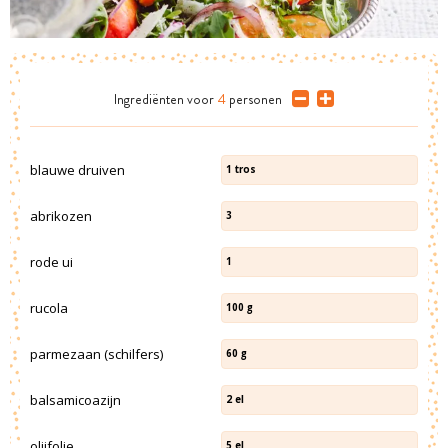
Ingrediënten
voor
4
personen
blauwe druiven
1
tros
abrikozen
3
rode ui
1
rucola
100
g
parmezaan (schilfers)
60
g
balsamicoazijn
2
el
olijfolie
5
el