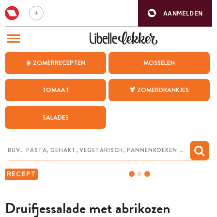
AANMELDEN
BEZOEK ONZE ANDERE WEBSITES
☀️ ZOMERRECEPTEN
MOSSELEN
RECEPTEN
TOMAAT
🍹 ZOMERDRANKJES
WEEKMENU
SALADES
CHAT MET MAIA
INSPIRATIE
MIJN BEWAARDE RECEPTEN
RECEPT
Druifjessalade met abrikozen