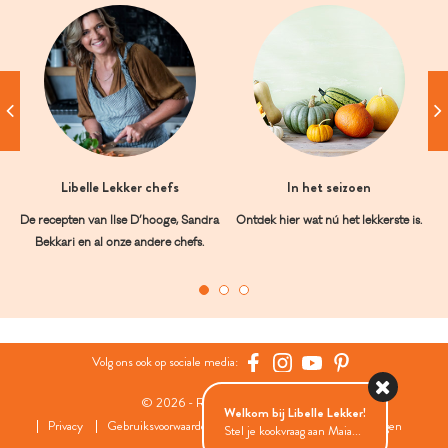
Libelle Lekker chefs
In het seizoen
De recepten van Ilse D’hooge, Sandra
Ontdek hier wat nú het lekkerste is.
Bekkari en al onze andere chefs.
Volg ons ook op sociale media:
© 2026 - Roularta Media Group
Welkom bij Libelle Lekker!
Privacy
Gebruiksvoorwaarden
Cookies
Cookies instellingen
Stel je kookvraag aan Maia...