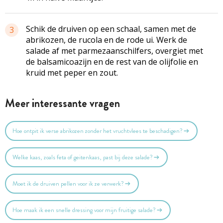
Schik de druiven op een schaal, samen met de
3
abrikozen, de rucola en de rode ui. Werk de
salade af met parmezaanschilfers, overgiet met
de balsamicoazijn en de rest van de olijfolie en
kruid met peper en zout.
Meer interessante vragen
Hoe ontpit ik verse abrikozen zonder het vruchtvlees te beschadigen?
Welke kaas, zoals feta of geitenkaas, past bij deze salade?
Moet ik de druiven pellen voor ik ze verwerk?
Hoe maak ik een snelle dressing voor mijn fruitige salade?