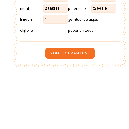
munt
peterselie
2
takjes
½
bosje
limoen
gefrituurde uitjes
1
olijfolie
peper en zout
VOEG TOE AAN LIJST