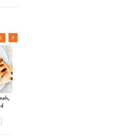
bneh,
Gemarineerde kipfilet
od
met rijstsalade
BEWAAR DIT RECEPT