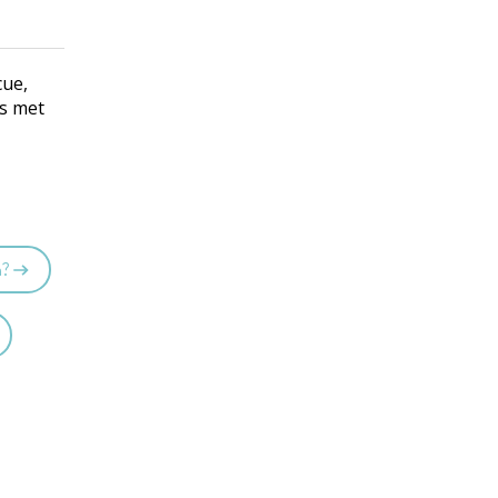
cue,
is met
n?