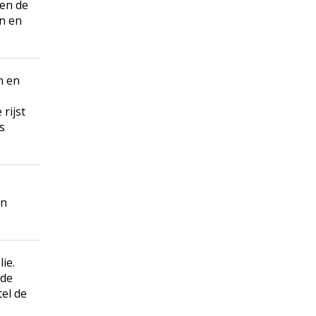
 en de
en en
n en
 rijst
s
in
ie.
 de
tel de