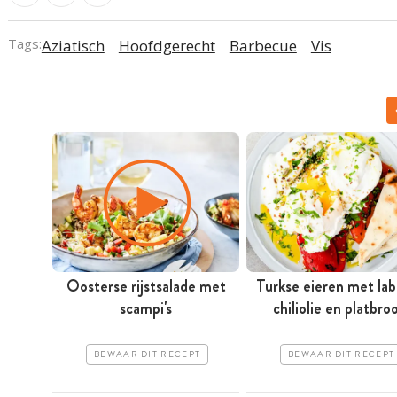
Tags:
Aziatisch
Hoofdgerecht
Barbecue
Vis
Oosterse rijstsalade met
Turkse eieren met la
scampi's
chiliolie en platbro
BEWAAR DIT RECEPT
BEWAAR DIT RECEPT