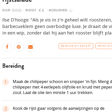
DUUR:
BUDGET:
MOEILIJKHEID:
Ilse D'hooge: "Als je vis in z'n geheel wilt roosteren,
barbecueklem geen overbodige luxe. Je draait de v
in een wip, zonder dat hij aan het rooster blijft pl
BEWAAR DIT RECEPT
PRINT DI
bereiding
Maak de chilipeper schoon en snipper ‘m fijn. Meng 
1
chilipeper met 4 eetlepels olijfolie en kruid met pepe
zout. Laat de olie ten minste 1 uur trekken.
Kook de rijst gaar volgens de aanwijzingen op de
2