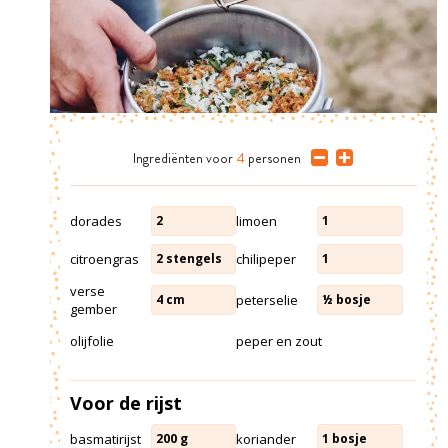
Ingrediënten
voor
4
personen
dorades
limoen
2
1
citroengras
chilipeper
2
stengels
1
verse
peterselie
4
cm
½
bosje
gember
olijfolie
peper en zout
Voor de rijst
basmatirijst
koriander
200
g
1
bosje