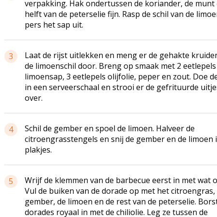
verpakking. Hak ondertussen de koriander, de munt
helft van de peterselie fijn. Rasp de schil van de limo
pers het sap uit.
Laat de rijst uitlekken en meng er de gehakte kruide
3
de limoenschil door. Breng op smaak met 2 eetlepels
limoensap, 3 eetlepels olijfolie, peper en zout. Doe de
in een serveerschaal en strooi er de gefrituurde uitje
over.
Schil de gember en spoel de limoen. Halveer de
4
citroengrasstengels en snij de gember en de limoen 
plakjes.
Wrijf de klemmen van de barbecue eerst in met wat ol
5
Vul de buiken van de dorade op met het citroengras,
gember, de limoen en de rest van de peterselie. Bors
dorades royaal in met de chiliolie. Leg ze tussen de