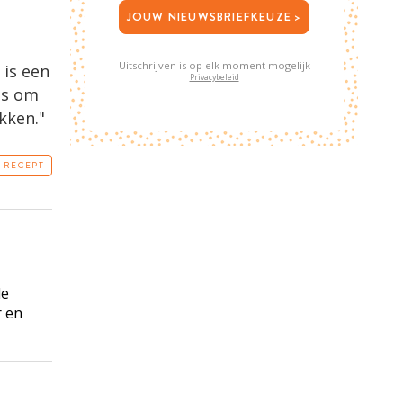
JOUW NIEUWSBRIEFKEUZE >
Uitschrijven is op elk moment mogelijk
 is een
Privacybeleid
is om
akken."
T RECEPT
de
r en