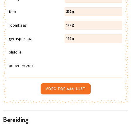
feta
200
g
roomkaas
100
g
geraspte kaas
100
g
olijfolie
peper en zout
VOEG TOE AAN LIJST
bereiding