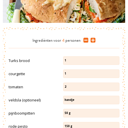
Ingrediënten
voor
4
personen
Turks brood
1
courgette
1
tomaten
2
veldsla (optioneel)
handje
pijnboompitten
50
g
rode pesto
150
g