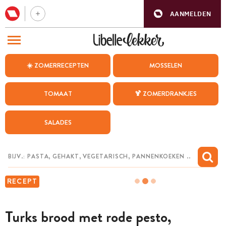
AANMELDEN
BEZOEK ONZE ANDERE WEBSITES
☀️ ZOMERRECEPTEN
MOSSELEN
RECEPTEN
TOMAAT
🍹 ZOMERDRANKJES
WEEKMENU
SALADES
CHAT MET MAIA
INSPIRATIE
MIJN BEWAARDE RECEPTEN
RECEPT
Turks brood met rode pesto,