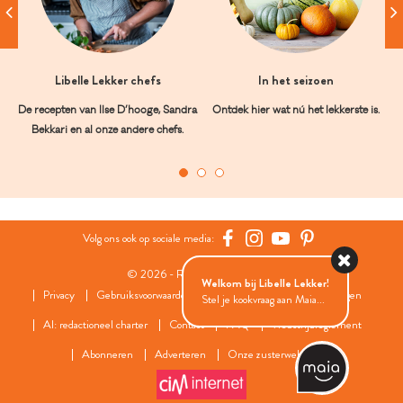
Libelle Lekker chefs
In het seizoen
De recepten van Ilse D’hooge, Sandra
Ontdek hier wat nú het lekkerste is.
Bekkari en al onze andere chefs.
Volg ons ook op sociale media:
© 2026 - Roularta Media Group
Welkom bij Libelle Lekker!
Privacy
Gebruiksvoorwaarden
Cookies
Cookies instellingen
Stel je kookvraag aan Maia...
AI: redactioneel charter
Contact
FAQ
Wedstrijdreglement
Abonneren
Adverteren
Onze zusterwebsites