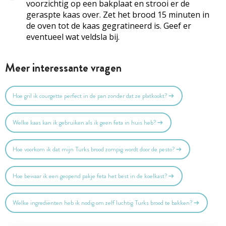
voorzichtig op een bakplaat en strooi er de
geraspte kaas over. Zet het brood 15 minuten in
de oven tot de kaas gegratineerd is. Geef er
eventueel wat veldsla bij.
Meer interessante vragen
Hoe gril ik courgette perfect in de pan zonder dat ze platkookt?
Welke kaas kan ik gebruiken als ik geen feta in huis heb?
Hoe voorkom ik dat mijn Turks brood zompig wordt door de pesto?
Hoe bewaar ik een geopend pakje feta het best in de koelkast?
Welke ingrediënten heb ik nodig om zelf luchtig Turks brood te bakken?