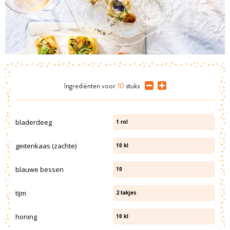
Ingrediënten
voor
10
stuks
bladerdeeg
1
rol
geitenkaas (zachte)
10
kl
blauwe bessen
10
tijm
2
takjes
honing
10
kl