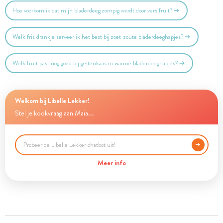
Hoe voorkom ik dat mijn bladerdeeg zompig wordt door vers fruit?
Welk fris drankje serveer ik het best bij zoet-zoute bladerdeeghapjes?
Welk fruit past nog goed bij geitenkaas in warme bladerdeeghapjes?
Welkom bij Libelle Lekker!
Stel je kookvraag aan Maia...
Meer info