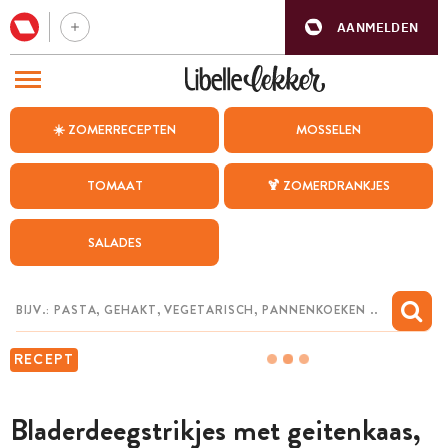
AANMELDEN
BEZOEK ONZE ANDERE WEBSITES
☀️ ZOMERRECEPTEN
MOSSELEN
RECEPTEN
TOMAAT
🍹 ZOMERDRANKJES
WEEKMENU
SALADES
CHAT MET MAIA
INSPIRATIE
MIJN BEWAARDE RECEPTEN
RECEPT
Bladerdeegstrikjes met geitenkaas,