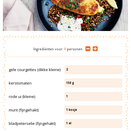
Ingrediënten
voor
4
personen
gele courgettes (dikke kleine)
2
kerstomaten
150
g
rode ui (kleine)
1
munt (fijngehakt)
1
bosje
bladpeterselie (fijngehakt)
1
el