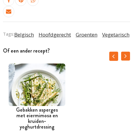
Tags:
Belgisch
Hoofdgerecht
Groenten
Vegetarisch
Of een ander recept?
Gebakken asperges
met eiermimosa en
kruiden-
yoghurtdressing