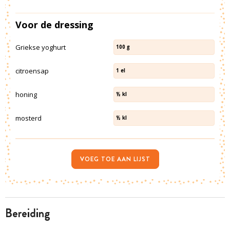
Voor de dressing
Griekse yoghurt
100
g
citroensap
1
el
honing
½
kl
mosterd
½
kl
VOEG TOE AAN LIJST
bereiding