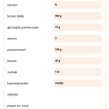
citroen
½
linzen (blik)
400
g
geraspte parmezaan
15
g
eieren
2
paneermeel
100
g
bloem
40
g
sumak
1
kl
kaneelpoeder
snuifje
olijfolie
peper en zout