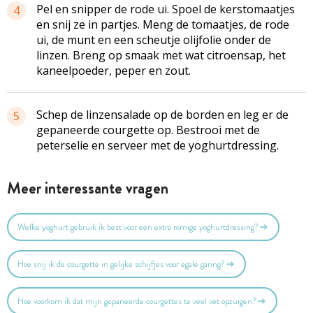
Pel en snipper de rode ui. Spoel de kerstomaatjes
4
en snij ze in partjes. Meng de tomaatjes, de rode
ui, de munt en een scheutje olijfolie onder de
linzen. Breng op smaak met wat citroensap, het
kaneelpoeder, peper en zout.
Schep de linzensalade op de borden en leg er de
5
gepaneerde courgette op. Bestrooi met de
peterselie en serveer met de yoghurtdressing.
Meer interessante vragen
Welke yoghurt gebruik ik best voor een extra romige yoghurtdressing?
Hoe snij ik de courgette in gelijke schijfjes voor egale garing?
Hoe voorkom ik dat mijn gepaneerde courgettes te veel vet opzuigen?