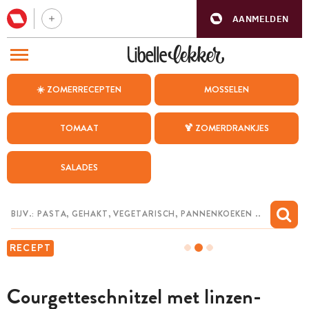
AANMELDEN
BEZOEK ONZE ANDERE WEBSITES
☀️ ZOMERRECEPTEN
MOSSELEN
RECEPTEN
TOMAAT
🍹 ZOMERDRANKJES
WEEKMENU
SALADES
CHAT MET MAIA
INSPIRATIE
MIJN BEWAARDE RECEPTEN
RECEPT
Courgetteschnitzel met linzen-