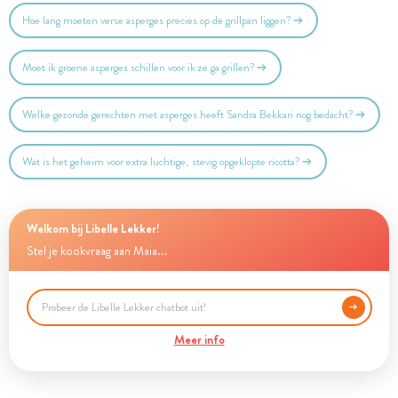
Hoe lang moeten verse asperges precies op de grillpan liggen?
Moet ik groene asperges schillen voor ik ze ga grillen?
Welke gezonde gerechten met asperges heeft Sandra Bekkari nog bedacht?
Wat is het geheim voor extra luchtige, stevig opgeklopte ricotta?
Welkom bij Libelle Lekker!
Stel je kookvraag aan Maia...
Meer info