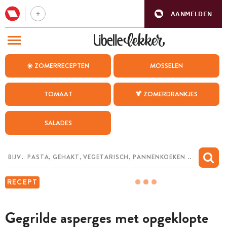
AANMELDEN
BEZOEK ONZE ANDERE WEBSITES
☀️ ZOMERRECEPTEN
MOSSELEN
RECEPTEN
TOMAAT
🍹 ZOMERDRANKJES
WEEKMENU
SALADES
CHAT MET MAIA
INSPIRATIE
MIJN BEWAARDE RECEPTEN
RECEPT
Gegrilde asperges met opgeklopte