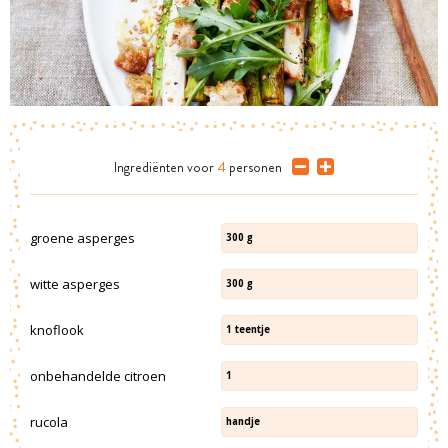
Ingrediënten
voor
4
personen
groene asperges
300
g
witte asperges
300
g
knoflook
1
teentje
onbehandelde citroen
1
rucola
handje