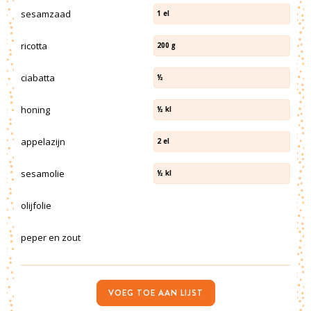
sesamzaad
1
el
ricotta
200
g
ciabatta
½
honing
½
kl
appelazijn
2
el
sesamolie
½
kl
olijfolie
peper en zout
VOEG TOE AAN LIJST