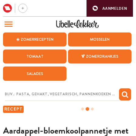
AANMELDEN
BEZOEK ONZE ANDERE WEBSITES
☀️ ZOMERRECEPTEN
MOSSELEN
RECEPTEN
TOMAAT
🍹 ZOMERDRANKJES
WEEKMENU
SALADES
CHAT MET MAIA
INSPIRATIE
MIJN BEWAARDE RECEPTEN
RECEPT
Aardappel-bloemkoolpannetje met