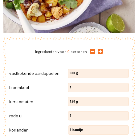
Ingrediënten
voor
4
personen
vastkokende aardappelen
500
g
bloemkool
1
kerstomaten
150
g
rode ui
1
koriander
1
handje