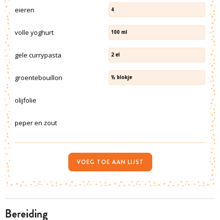
eieren
4
volle yoghurt
100
ml
gele currypasta
2
el
groentebouillon
½
blokje
olijfolie
peper en zout
VOEG TOE AAN LIJST
bereiding