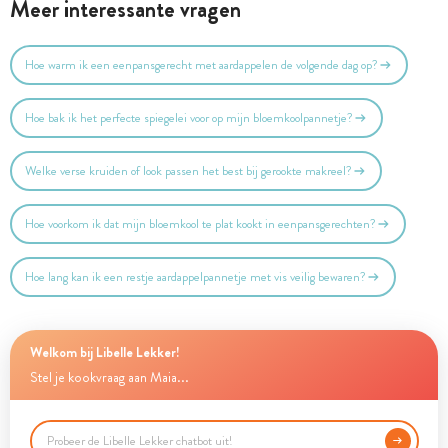
Meer interessante vragen
Hoe warm ik een eenpansgerecht met aardappelen de volgende dag op?
Hoe bak ik het perfecte spiegelei voor op mijn bloemkoolpannetje?
Welke verse kruiden of look passen het best bij gerookte makreel?
Hoe voorkom ik dat mijn bloemkool te plat kookt in eenpansgerechten?
Hoe lang kan ik een restje aardappelpannetje met vis veilig bewaren?
Welkom bij Libelle Lekker!
Stel je kookvraag aan Maia...