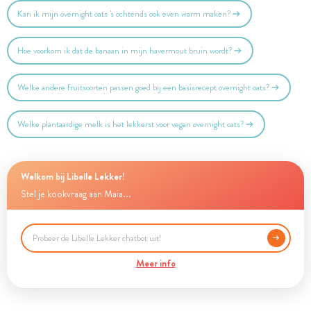
Kan ik mijn overnight oats 's ochtends ook even warm maken?
Hoe voorkom ik dat de banaan in mijn havermout bruin wordt?
Welke andere fruitsoorten passen goed bij een basisrecept overnight oats?
Welke plantaardige melk is het lekkerst voor vegan overnight oats?
Welkom bij Libelle Lekker!
Stel je kookvraag aan Maia...
Meer info