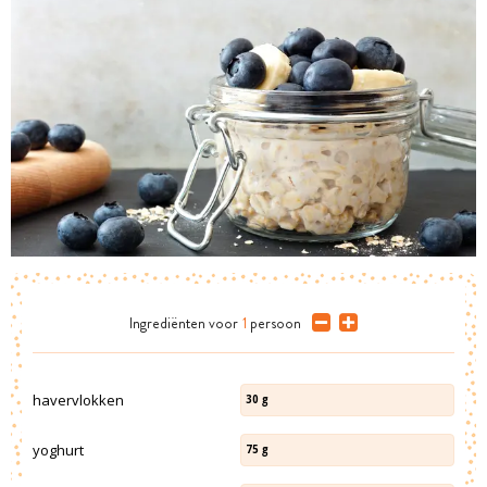
Ingrediënten
voor
1
persoon
havervlokken
30
g
yoghurt
75
g