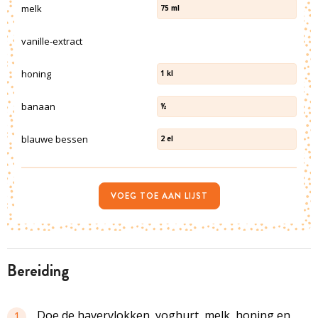
melk
75
ml
vanille-extract
honing
1
kl
banaan
½
blauwe bessen
2
el
VOEG TOE AAN LIJST
bereiding
Doe de havervlokken, yoghurt, melk, honing en
1