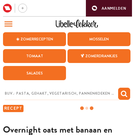
AANMELDEN
BEZOEK ONZE ANDERE WEBSITES
☀️ ZOMERRECEPTEN
MOSSELEN
RECEPTEN
TOMAAT
🍹 ZOMERDRANKJES
WEEKMENU
SALADES
CHAT MET MAIA
INSPIRATIE
MIJN BEWAARDE RECEPTEN
RECEPT
Overnight oats met banaan en