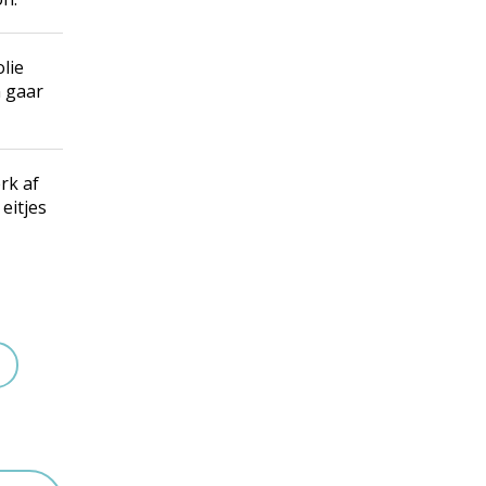
lie
n gaar
rk af
eitjes