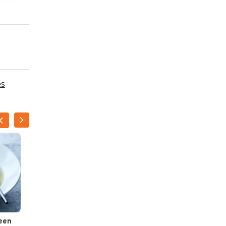
es
een
Warme groentesalade