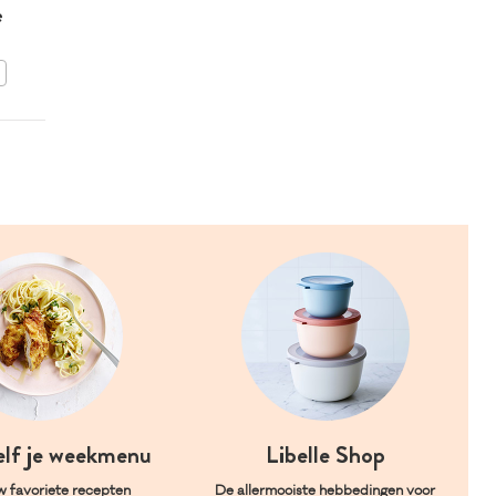
e
met ei
BEWAAR DIT RECEPT
elf je weekmenu
Libelle Shop
w favoriete recepten
De allermooiste hebbedingen voor