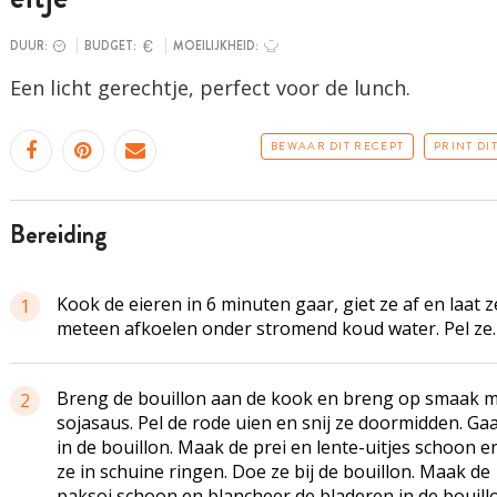
DUUR:
BUDGET:
MOEILIJKHEID:
Een licht gerechtje, perfect voor de lunch.
BEWAAR DIT RECEPT
PRINT DI
bereiding
Kook de eieren in 6 minuten gaar, giet ze af en laat z
1
meteen afkoelen onder stromend koud water. Pel ze.
Breng de bouillon aan de kook en breng op smaak m
2
sojasaus. Pel de rode uien en snij ze doormidden. Gaa
in de bouillon. Maak de prei en lente-uitjes schoon en
ze in schuine ringen. Doe ze bij de bouillon. Maak de
paksoi schoon en blancheer de bladeren in de bouill