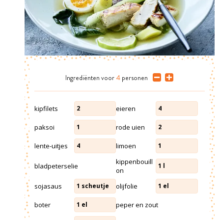
Ingrediënten
voor
4
personen
kipfilets
eieren
2
4
paksoi
rode uien
1
2
lente-uitjes
limoen
4
1
kippenbouill
bladpeterselie
1
l
on
sojasaus
olijfolie
1
scheutje
1
el
boter
peper en zout
1
el