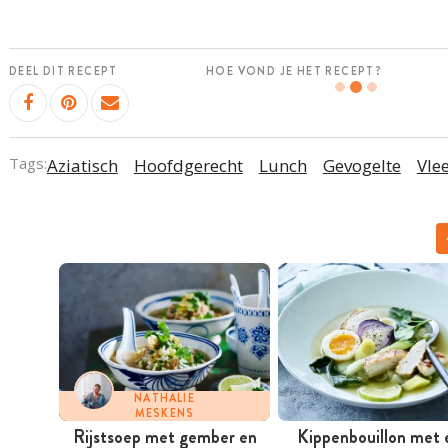
DEEL DIT RECEPT
HOE VOND JE HET RECEPT?
Tags:
Aziatisch
Hoofdgerecht
Lunch
Gevogelte
Vle
NATHALIE
MESKENS
Rijstsoep met gember en
Kippenbouillon met 