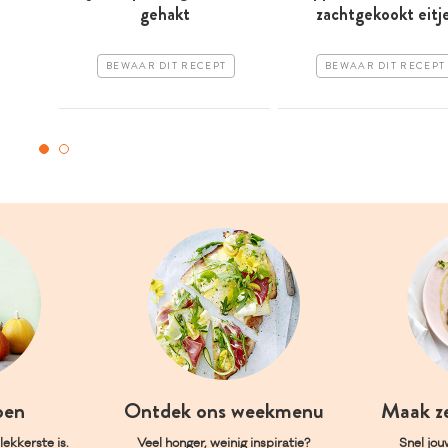
gehakt
zachtgekookt eitj
BEWAAR DIT RECEPT
BEWAAR DIT RECEPT
oen
Ontdek ons weekmenu
Maak z
ekkerste is.
Veel honger, weinig inspiratie?
Snel jou