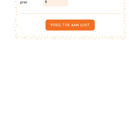
prei
1
VOEG TOE AAN LIJST