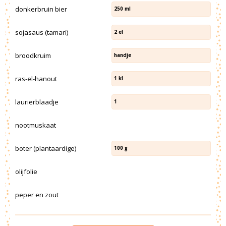
donkerbruin bier
250
ml
sojasaus (tamari)
2
el
broodkruim
handje
ras-el-hanout
1
kl
laurierblaadje
1
nootmuskaat
boter (plantaardige)
100
g
olijfolie
peper en zout