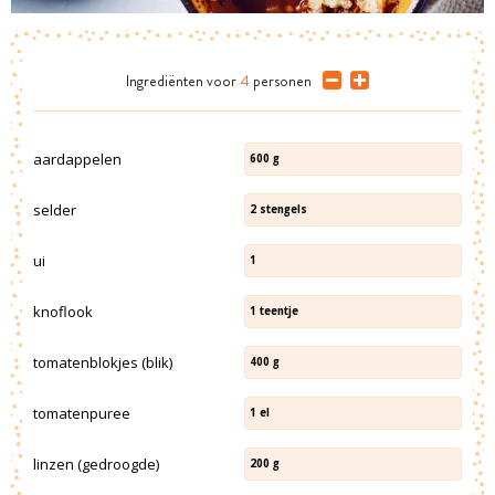
Ingrediënten
voor
4
personen
aardappelen
600
g
selder
2
stengels
ui
1
knoflook
1
teentje
tomatenblokjes (blik)
400
g
tomatenpuree
1
el
linzen (gedroogde)
200
g