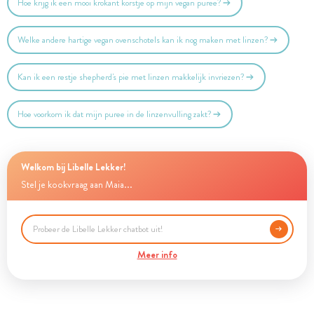
Hoe krijg ik een mooi krokant korstje op mijn vegan puree?
Welke andere hartige vegan ovenschotels kan ik nog maken met linzen?
Kan ik een restje shepherd's pie met linzen makkelijk invriezen?
Hoe voorkom ik dat mijn puree in de linzenvulling zakt?
Welkom bij Libelle Lekker!
Stel je kookvraag aan Maia...
Meer info