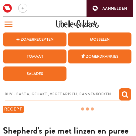
AANMELDEN
BEZOEK ONZE ANDERE WEBSITES
☀️ ZOMERRECEPTEN
MOSSELEN
RECEPTEN
TOMAAT
🍹 ZOMERDRANKJES
WEEKMENU
SALADES
CHAT MET MAIA
INSPIRATIE
MIJN BEWAARDE RECEPTEN
RECEPT
Shepherd's pie met linzen en puree