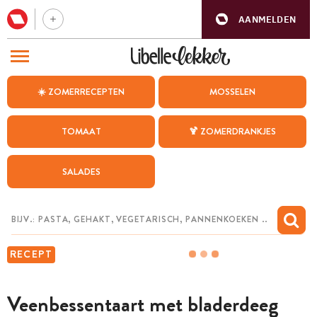
AANMELDEN
BEZOEK ONZE ANDERE WEBSITES
☀️ ZOMERRECEPTEN
MOSSELEN
RECEPTEN
TOMAAT
🍹 ZOMERDRANKJES
WEEKMENU
SALADES
CHAT MET MAIA
INSPIRATIE
MIJN BEWAARDE RECEPTEN
RECEPT
Veenbessentaart met bladerdeeg