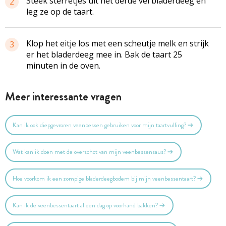
Steek sterretjes uit het derde vel bladerdeeg en
2
leg ze op de taart.
Klop het eitje los met een scheutje melk en strijk
3
er het bladerdeeg mee in. Bak de taart 25
minuten in de oven.
Meer interessante vragen
Kan ik ook diepgevroren veenbessen gebruiken voor mijn taartvulling?
Wat kan ik doen met de overschot van mijn veenbessensaus?
Hoe voorkom ik een zompige bladerdeegbodem bij mijn veenbessentaart?
Kan ik de veenbessentaart al een dag op voorhand bakken?