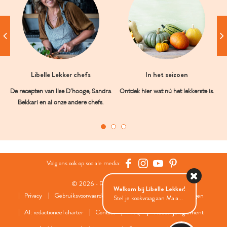
Libelle Lekker chefs
In het seizoen
De recepten van Ilse D’hooge, Sandra
Ontdek hier wat nú het lekkerste is.
Bekkari en al onze andere chefs.
Volg ons ook op sociale media:
© 2026 - Roularta Media Group
Welkom bij Libelle Lekker!
Privacy
Gebruiksvoorwaarden
Cookies
Cookies instellingen
Stel je kookvraag aan Maia...
AI: redactioneel charter
Contact
FAQ
Wedstrijdreglement