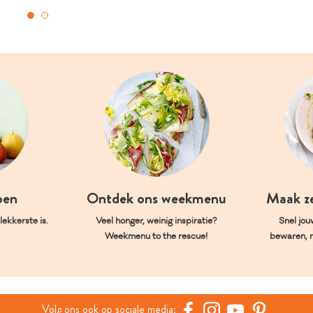
oen
Ontdek ons weekmenu
Maak z
ekkerste is.
Veel honger, weinig inspiratie?
Snel jou
Weekmenu to the rescue!
bewaren, 
Volg ons ook op sociale media: