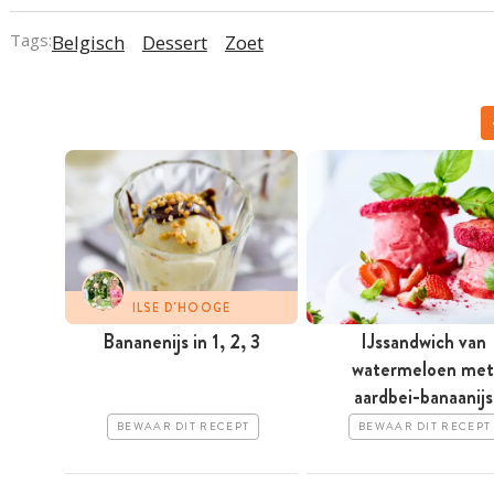
Tags:
Belgisch
Dessert
Zoet
ILSE D'HOOGE
Bananenijs in 1, 2, 3
IJssandwich van
watermeloen met
aardbei-banaanijs
BEWAAR DIT RECEPT
BEWAAR DIT RECEPT