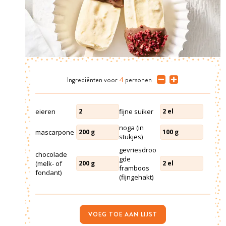
Ingrediënten
voor
4
personen
eieren
fijne suiker
2
2
el
noga (in
mascarpone
200
g
100
g
stukjes)
gevriesdroo
chocolade
gde
(melk- of
200
g
2
el
framboos
fondant)
(fijngehakt)
VOEG TOE AAN LIJST