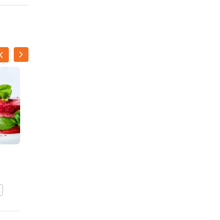
Vanille-semifreddo met
framboos en pistaches
BEWAAR DIT RECEPT