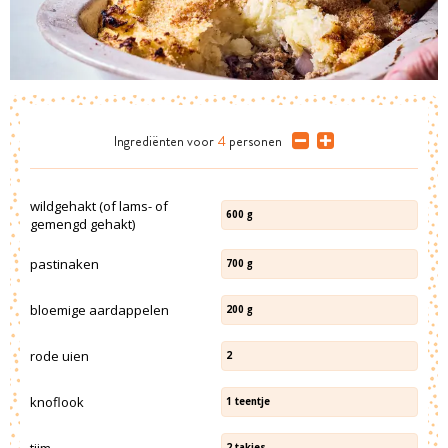
Ingrediënten
voor
4
personen
wildgehakt (of lams- of
600
g
gemengd gehakt)
pastinaken
700
g
bloemige aardappelen
200
g
rode uien
2
knoflook
1
teentje
tijm
2
takjes