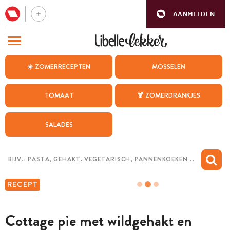
AANMELDEN
BEZOEK ONZE ANDERE WEBSITES
☀️ ZOMERRECEPTEN
MOSSELEN
RECEPTEN
TOMAAT
🍹 ZOMERDRANKJES
WEEKMENU
SALADES
CHAT MET MAIA
INSPIRATIE
MIJN BEWAARDE RECEPTEN
RECEPT
Cottage pie met wildgehakt en