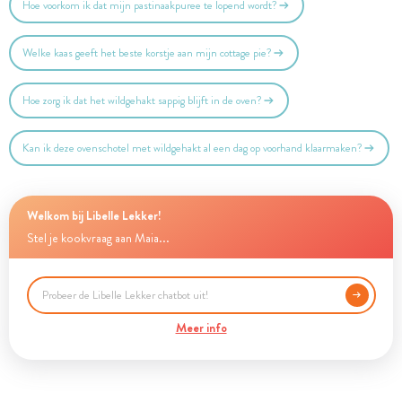
Hoe voorkom ik dat mijn pastinaakpuree te lopend wordt?
Welke kaas geeft het beste korstje aan mijn cottage pie?
Hoe zorg ik dat het wildgehakt sappig blijft in de oven?
Kan ik deze ovenschotel met wildgehakt al een dag op voorhand klaarmaken?
Welkom bij Libelle Lekker!
Stel je kookvraag aan Maia...
Meer info