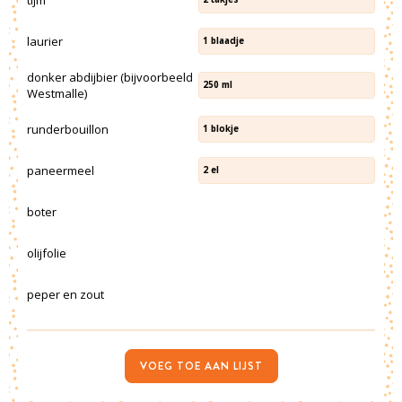
laurier
1
blaadje
donker abdijbier (bijvoorbeeld
250
ml
Westmalle)
runderbouillon
1
blokje
paneermeel
2
el
boter
olijfolie
peper en zout
VOEG TOE AAN LIJST