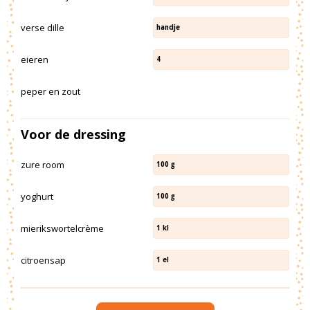
verse dille
handje
eieren
4
peper en zout
Voor de dressing
zure room
100
g
yoghurt
100
g
mierikswortelcrème
1
kl
citroensap
1
el