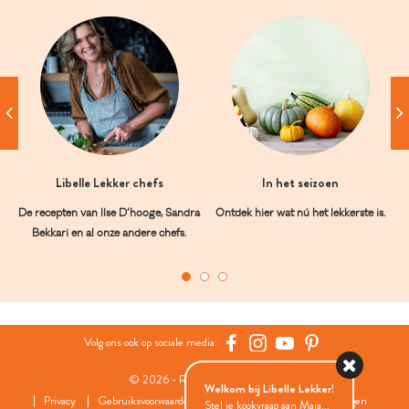
Libelle Lekker chefs
In het seizoen
De recepten van Ilse D’hooge, Sandra
Ontdek hier wat nú het lekkerste is.
Bekkari en al onze andere chefs.
Volg ons ook op sociale media:
© 2026 - Roularta Media Group
Welkom bij Libelle Lekker!
Privacy
Gebruiksvoorwaarden
Cookies
Cookies instellingen
Stel je kookvraag aan Maia...