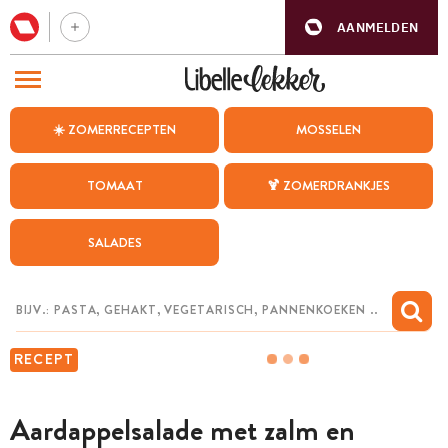
AANMELDEN
BEZOEK ONZE ANDERE WEBSITES
☀️ ZOMERRECEPTEN
MOSSELEN
RECEPTEN
TOMAAT
🍹 ZOMERDRANKJES
WEEKMENU
SALADES
CHAT MET MAIA
INSPIRATIE
MIJN BEWAARDE RECEPTEN
RECEPT
Aardappelsalade met zalm en