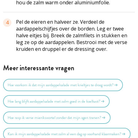
hou de zalm warm onder aluminiumfolie.
Pel de eieren en halveer ze. Verdeel de
4
aardappelschijfjes over de borden. Leg er twee
halve eitjes bij. Breek de zalmfilets in stukken en
leg ze op de aardappelen. Bestrooi met de verse
kruiden en druppel er de dressing over.
Meer interessante vragen
Hoe voorkom ik dat mijn aardappelsalade met krieltjes te droog wordt?
Hoe lang blijft aardappelsalade met zalm goed in de koelkast?
Hoe rasp ik verse mierikswortel zonder dat mijn ogen tranen?
Kan ik mijn aardappelsalade met zalm al een dag op voorhand klaarmaken?