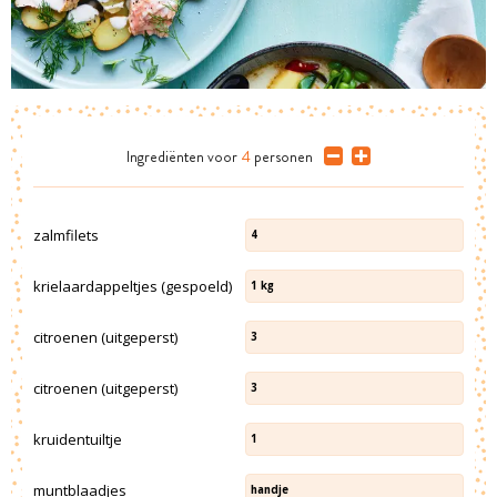
Ingrediënten
voor
4
personen
zalmfilets
4
krielaardappeltjes (gespoeld)
1
kg
citroenen (uitgeperst)
3
citroenen (uitgeperst)
3
kruidentuiltje
1
muntblaadjes
handje