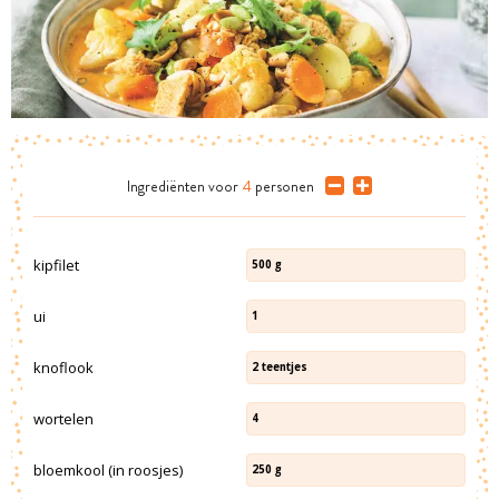
Ingrediënten
voor
4
personen
kipfilet
500
g
ui
1
knoflook
2
teentjes
wortelen
4
bloemkool (in roosjes)
250
g