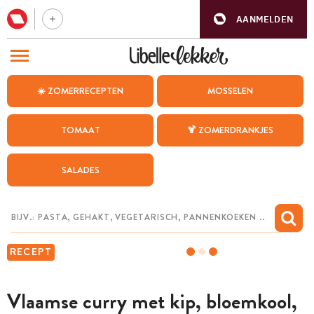
AANMELDEN
BEZOEK ONZE ANDERE WEBSITES
☀️ ZOMERRECEPTEN
MOSSELEN
RECEPTEN
TOMAAT
🍹 ZOMERDRANKJES
WEEKMENU
SALADES
CHAT MET MAIA
INSPIRATIE
MIJN BEWAARDE RECEPTEN
RECEPT
Vlaamse curry met kip, bloemkool,