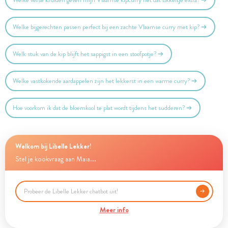
Welke verse kruiden geven mijn Vlaamse kipcurry net dat tikkeltje extra?
Welke bijgerechten passen perfect bij een zachte Vlaamse curry met kip?
Welk stuk van de kip blijft het sappigst in een stoofpotje?
Welke vastkokende aardappelen zijn het lekkerst in een warme curry?
Hoe voorkom ik dat de bloemkool te plat wordt tijdens het sudderen?
Welkom bij Libelle Lekker!
Stel je kookvraag aan Maia...
Meer info