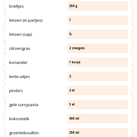
krieltjes
250
g
limoen (in partjes)
1
limoen (sap)
½
citroengras
2
stengels
koriander
1
bosje
lente-uitjes
2
pinda's
2
el
gele currypasta
3
el
kokosmelk
400
ml
groentebouillon
250
ml