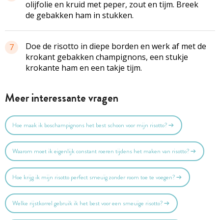
olijfolie en kruid met peper, zout en tijm. Breek
de gebakken ham in stukken.
Doe de risotto in diepe borden en werk af met de
7
krokant gebakken champignons, een stukje
krokante ham en een takje tijm.
Meer interessante vragen
Hoe maak ik boschampignons het best schoon voor mijn risotto?
Waarom moet ik eigenlijk constant roeren tijdens het maken van risotto?
Hoe krijg ik mijn risotto perfect smeuïg zonder room toe te voegen?
Welke rijstkorrel gebruik ik het best voor een smeuïge risotto?