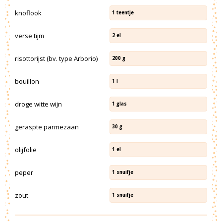
knoflook
1
teentje
verse tijm
2
el
risottorijst (bv. type Arborio)
200
g
bouillon
1
l
droge witte wijn
1
glas
geraspte parmezaan
30
g
olijfolie
1
el
peper
1
snuifje
zout
1
snuifje