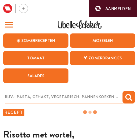
AANMELDEN
BEZOEK ONZE ANDERE WEBSITES
☀️ ZOMERRECEPTEN
MOSSELEN
RECEPTEN
TOMAAT
🍹 ZOMERDRANKJES
WEEKMENU
SALADES
CHAT MET MAIA
INSPIRATIE
MIJN BEWAARDE RECEPTEN
RECEPT
Risotto met wortel,