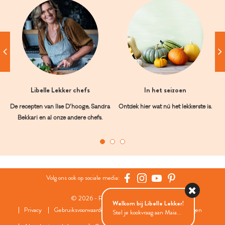
Libelle Lekker chefs
In het seizoen
De recepten van Ilse D’hooge, Sandra
Ontdek hier wat nú het lekkerste is.
Bekkari en al onze andere chefs.
Volg ons ook op sociale media:
© 2026 - Roularta Media Group
Welkom bij Libelle Lekker!
Privacy
Gebruiksvoorwaarden
Cookies
Cookies instellingen
Stel je kookvraag aan Maia...