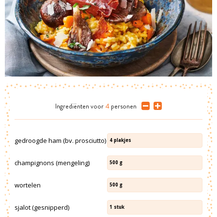
Ingrediënten
voor
4
personen
gedroogde ham (bv. prosciutto)
4
plakjes
champignons (mengeling)
500
g
wortelen
500
g
sjalot (gesnipperd)
1
stuk