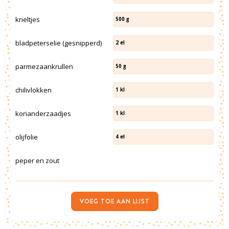
krieltjes
500
g
bladpeterselie (gesnipperd)
2
el
parmezaankrullen
50
g
chilivlokken
1
kl
korianderzaadjes
1
kl
olijfolie
4
el
peper en zout
VOEG TOE AAN LIJST