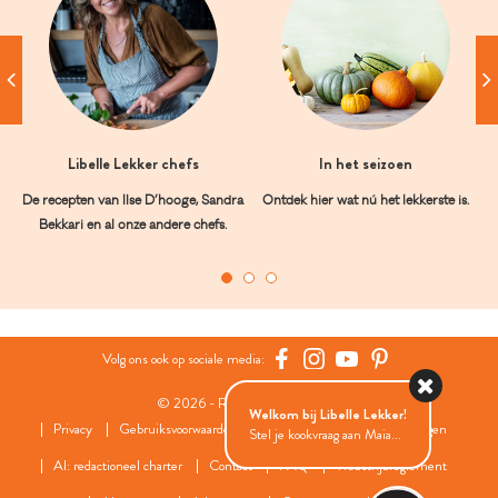
Libelle Lekker chefs
In het seizoen
De recepten van Ilse D’hooge, Sandra
Ontdek hier wat nú het lekkerste is.
Bekkari en al onze andere chefs.
Volg ons ook op sociale media:
© 2026 - Roularta Media Group
Welkom bij Libelle Lekker!
Privacy
Gebruiksvoorwaarden
Cookies
Cookies instellingen
Stel je kookvraag aan Maia...
AI: redactioneel charter
Contact
FAQ
Wedstrijdreglement