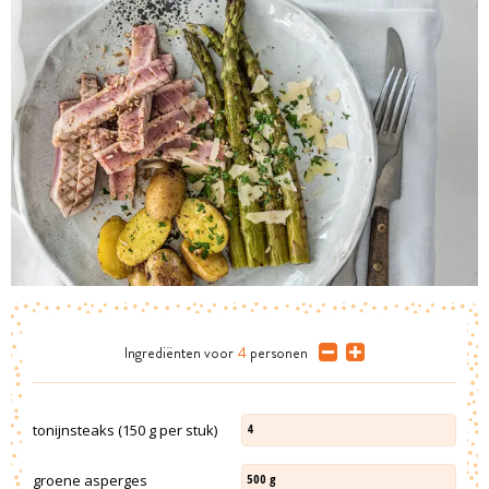
Ingrediënten
voor
4
personen
tonijnsteaks (150 g per stuk)
4
groene asperges
500
g