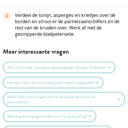
Verdeel de tonijn, asperges en krieltjes over de
4
borden en strooi er de parmezaanschilfers en de
rest van de kruiden over. Werk af met de
gesnipperde bladpeterselie.
Meer interessante vragen
Moet ik het harde uiteinde van groene asperges afsnijden of afbreken?
Hoe lang moet ik een tonijnsteak grillen zodat hij sappig blijft?
Welke lokale vis kan ik gebruiken als duurzaam alternatief voor
blauwvintonijn?
Moet ik groene asperges schillen voor ik ze op de grill leg?