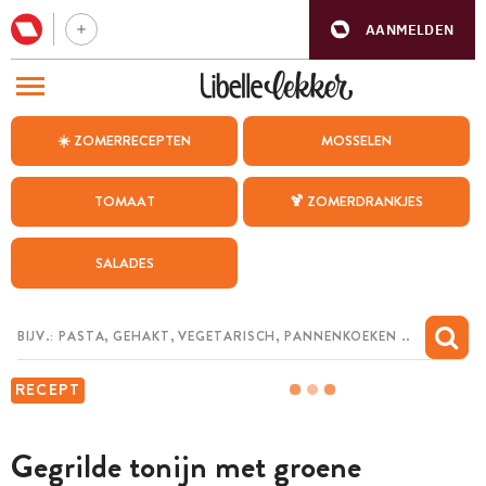
AANMELDEN
BEZOEK ONZE ANDERE WEBSITES
☀️ ZOMERRECEPTEN
MOSSELEN
RECEPTEN
TOMAAT
🍹 ZOMERDRANKJES
WEEKMENU
SALADES
CHAT MET MAIA
INSPIRATIE
MIJN BEWAARDE RECEPTEN
RECEPT
Gegrilde tonijn met groene