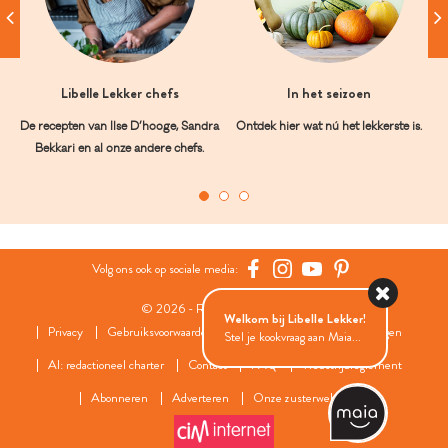
Libelle Lekker chefs
In het seizoen
De recepten van Ilse D’hooge, Sandra
Ontdek hier wat nú het lekkerste is.
Bekkari en al onze andere chefs.
Volg ons ook op sociale media:
© 2026 - Roularta Media Group
Welkom bij Libelle Lekker!
Privacy
Gebruiksvoorwaarden
Cookies
Cookies instellingen
Stel je kookvraag aan Maia...
AI: redactioneel charter
Contact
FAQ
Wedstrijdreglement
Abonneren
Adverteren
Onze zusterwebsites