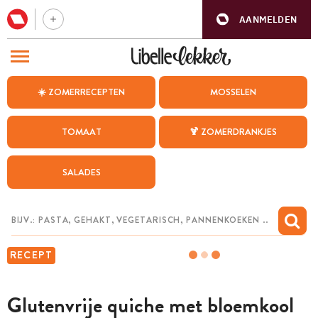
AANMELDEN
BEZOEK ONZE ANDERE WEBSITES
☀️ ZOMERRECEPTEN
MOSSELEN
RECEPTEN
TOMAAT
🍹 ZOMERDRANKJES
WEEKMENU
SALADES
CHAT MET MAIA
INSPIRATIE
MIJN BEWAARDE RECEPTEN
RECEPT
Glutenvrije quiche met bloemkool