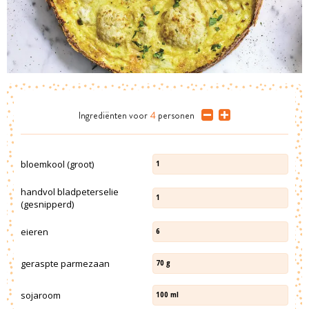
Ingrediënten
voor
4
personen
bloemkool (groot)
1
handvol bladpeterselie
1
(gesnipperd)
eieren
6
geraspte parmezaan
70
g
sojaroom
100
ml