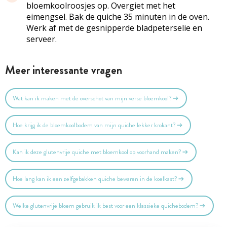
bloemkoolroosjes op. Overgiet met het
eimengsel. Bak de quiche 35 minuten in de oven.
Werk af met de gesnipperde bladpeterselie en
serveer.
Meer interessante vragen
Wat kan ik maken met de overschot van mijn verse bloemkool?
Hoe krijg ik de bloemkoolbodem van mijn quiche lekker krokant?
Kan ik deze glutenvrije quiche met bloemkool op voorhand maken?
Hoe lang kan ik een zelfgebakken quiche bewaren in de koelkast?
Welke glutenvrije bloem gebruik ik best voor een klassieke quichebodem?