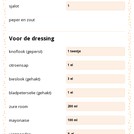
sjalot
1
peper en zout
Voor de dressing
knoflook (geperst)
1
teentje
citroensap
1
el
bieslook (gehakt)
3
el
bladpeterselie (gehakt)
1
el
zure room
200
ml
mayonaise
100
ml
uienpoeder
½
el