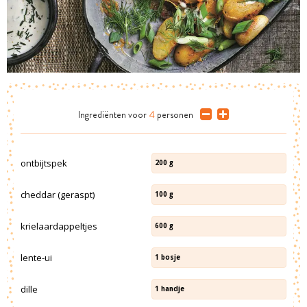
Ingrediënten
voor
4
personen
ontbijtspek
200
g
cheddar (geraspt)
100
g
krielaardappeltjes
600
g
lente-ui
1
bosje
dille
1
handje