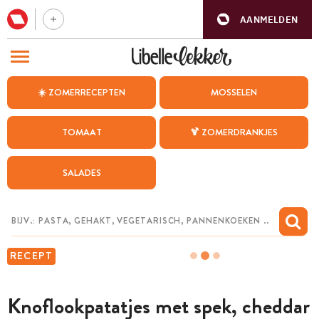
AANMELDEN
BEZOEK ONZE ANDERE WEBSITES
☀️ ZOMERRECEPTEN
MOSSELEN
RECEPTEN
TOMAAT
🍹 ZOMERDRANKJES
WEEKMENU
SALADES
CHAT MET MAIA
INSPIRATIE
MIJN BEWAARDE RECEPTEN
RECEPT
Knoflookpatatjes met spek, cheddar