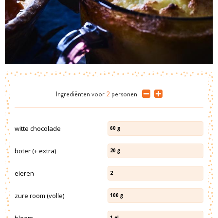
Ingrediënten
voor
2
personen
witte chocolade
60
g
boter (+ extra)
20
g
eieren
2
zure room (volle)
100
g
bloem
1
el