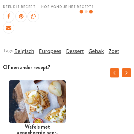
DEEL DIT RECEPT
HOE VOND JE HET RECEPT?
Tags:
Belgisch
Europees
Dessert
Gebak
Zoet
Of een ander recept?
Wafels met
W
gepocheerde peer,
t