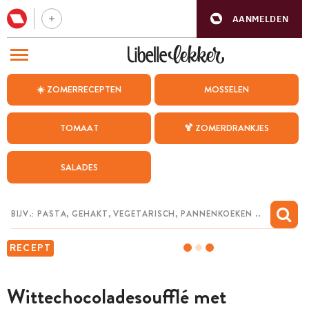
AANMELDEN
BEZOEK ONZE ANDERE WEBSITES
☀️ ZOMERRECEPTEN
MOSSELEN
RECEPTEN
TOMAAT
🍹 ZOMERDRANKJES
WEEKMENU
SALADES
CHAT MET MAIA
INSPIRATIE
MIJN BEWAARDE RECEPTEN
RECEPT
Wittechocoladesoufflé met