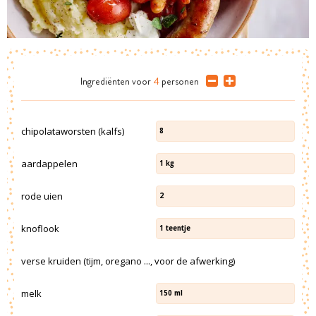
Ingrediënten
voor
4
personen
chipolataworsten (kalfs)
8
aardappelen
1
kg
rode uien
2
knoflook
1
teentje
verse kruiden (tijm, oregano ..., voor de afwerking)
melk
150
ml