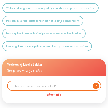
Welke andere groenten passen goed bij een klassieke puree met worst?
Hoe bak ik kalfschipolata zonder dat het velletje openbarst?
Hoe lang kan ik rauwe kalfschipolata bewaren in de koelkast?
Hoe krijg ik mijn aardappelpuree extra luchtig en zonder klonters?
Welkom bij Libelle Lekker!
Stel je kookvraag aan Maia...
Meer info