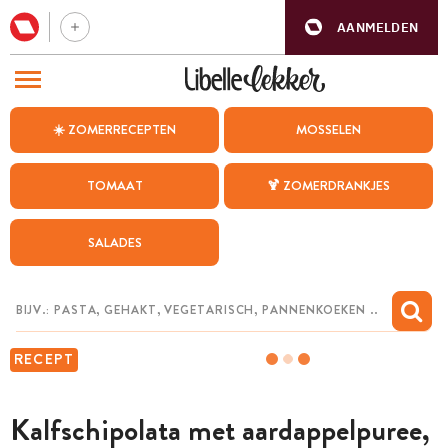
AANMELDEN
BEZOEK ONZE ANDERE WEBSITES
☀️ ZOMERRECEPTEN
MOSSELEN
RECEPTEN
TOMAAT
🍹 ZOMERDRANKJES
WEEKMENU
SALADES
CHAT MET MAIA
INSPIRATIE
MIJN BEWAARDE RECEPTEN
RECEPT
Kalfschipolata met aardappelpuree,