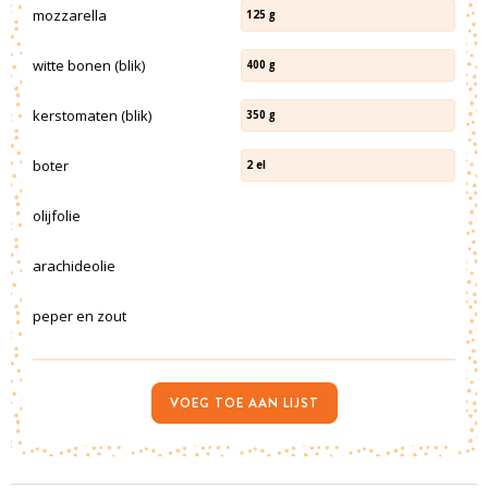
mozzarella
125
g
witte bonen (blik)
400
g
kerstomaten (blik)
350
g
boter
2
el
olijfolie
arachideolie
peper en zout
VOEG TOE AAN LIJST