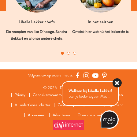
Libelle Lekker chefs
In het seizoen
De recepten van Ilse D’hooge, Sandra
Ontdek hier wat nú het lekkerste is.
Bekkari en al onze andere chefs.
Volg ons ook op sociale media:
© 2026 - Roularta Media Group
Welkom bij Libelle Lekker!
Privacy
Gebruiksvoorwaarden
Cookies
Cookies instellingen
Stel je kookvraag aan Maia...
AI: redactioneel charter
Contact
FAQ
Wedstrijdreglement
Abonneren
Adverteren
Onze zusterwebsites