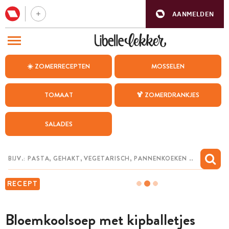
AANMELDEN
BEZOEK ONZE ANDERE WEBSITES
☀️ ZOMERRECEPTEN
MOSSELEN
RECEPTEN
TOMAAT
🍹 ZOMERDRANKJES
WEEKMENU
SALADES
CHAT MET MAIA
INSPIRATIE
MIJN BEWAARDE RECEPTEN
RECEPT
Bloemkoolsoep met kipballetjes