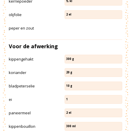
kerriepoeder
½
kl
olijfolie
2
el
peper en zout
Voor de afwerking
kippengehakt
300
g
koriander
20
g
bladpeterselie
10
g
ei
1
paneermeel
2
el
kippenbouillon
300
ml