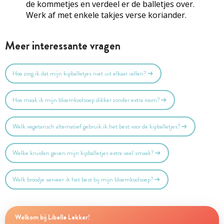
de kommetjes en verdeel er de balletjes over.
Werk af met enkele takjes verse koriander.
Meer interessante vragen
Hoe zorg ik dat mijn kipballetjes niet uit elkaar vallen?
Hoe maak ik mijn bloemkoolsoep dikker zonder extra room?
Welk vegetarisch alternatief gebruik ik het best voor de kipballetjes?
Welke kruiden geven mijn kipballetjes extra veel smaak?
Welk broodje serveer ik het best bij mijn bloemkoolsoep?
Welkom bij Libelle Lekker!