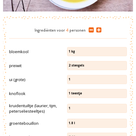
Ingrediënten
voor
4
personen
bloemkool
1
kg
preiwit
2
stengels
ui (grote)
1
knoflook
1
teentje
kruidentuiltje (laurier, tijm,
1
peterseliesteeltjes)
groentebouillon
1.8
l