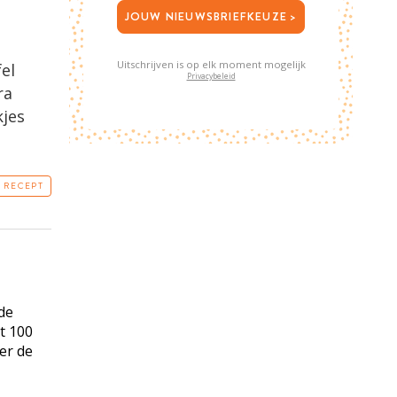
JOUW NIEUWSBRIEFKEUZE >
Uitschrijven is op elk moment mogelijk
fel
Privacybeleid
ra
kjes
T RECEPT
de
t 100
 er de