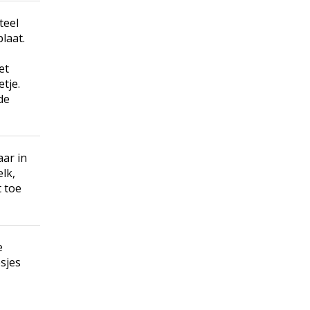
teel
laat.
et
tje.
de
aar in
lk,
 toe
e
sjes