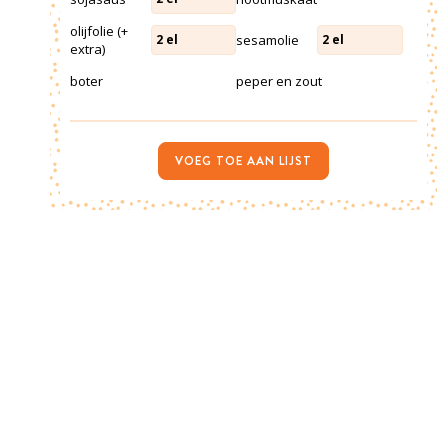
olijfolie (+
sesamolie
2
el
2
el
extra)
boter
peper en zout
VOEG TOE AAN LIJST