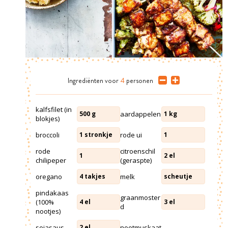
Ingrediënten
voor
4
personen
kalfsfilet (in
aardappelen
500
g
1
kg
blokjes)
broccoli
rode ui
1
stronkje
1
rode
citroenschil
1
2
el
chilipeper
(geraspte)
oregano
melk
4
takjes
scheutje
pindakaas
graanmoster
(100%
4
el
3
el
d
nootjes)
sojasaus
nootmuskaat
2
el