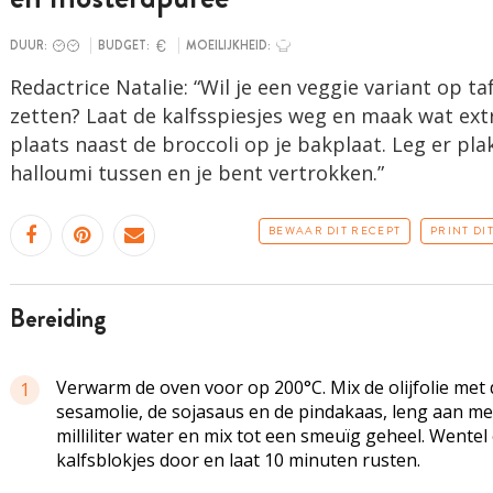
DUUR:
BUDGET:
MOEILIJKHEID:
Redactrice Natalie: “Wil je een veggie variant op ta
zetten? Laat de kalfsspiesjes weg en maak wat ext
plaats naast de broccoli op je bakplaat. Leg er pla
halloumi tussen en je bent vertrokken.”
BEWAAR DIT RECEPT
PRINT DI
bereiding
Verwarm de oven voor op 200°C. Mix de olijfolie met 
1
sesamolie, de sojasaus en de pindakaas, leng aan me
milliliter water en mix tot een smeuïg geheel. Wentel
kalfsblokjes door en laat 10 minuten rusten.