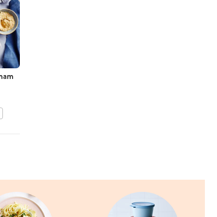
NATALIE
PEETERS
aham
Omelet met noedels,
paksoi, peultjes en paprika
BEWAAR DIT RECEPT