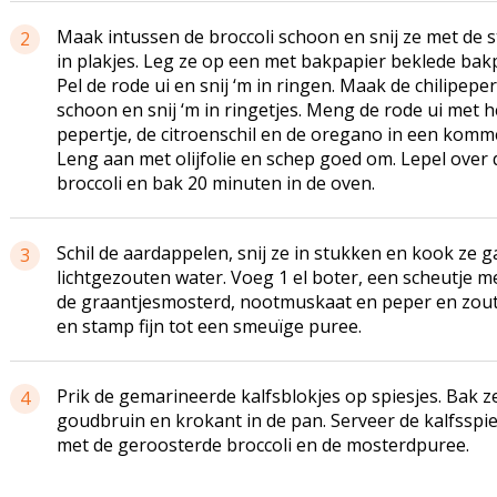
Maak intussen de broccoli schoon en snij ze met de s
2
in plakjes. Leg ze op een met bakpapier beklede bakp
Pel de rode ui en snij ‘m in ringen. Maak de chilipeper
schoon en snij ‘m in ringetjes. Meng de rode ui met h
pepertje, de citroenschil en de oregano in een komme
Leng aan met olijfolie en schep goed om. Lepel over 
broccoli en bak 20 minuten in de oven.
Schil de aardappelen, snij ze in stukken en kook ze g
3
lichtgezouten water. Voeg 1 el boter, een scheutje me
de graantjesmosterd, nootmuskaat en peper en zout
en stamp fijn tot een smeuïge puree.
Prik de gemarineerde kalfsblokjes op spiesjes. Bak z
4
goudbruin en krokant in de pan. Serveer de kalfsspie
met de geroosterde broccoli en de mosterdpuree.