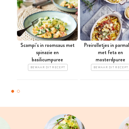
Scampi’s in roomsaus met
Preirolletjes in parm
spinazie en
met feta en
basilicumpuree
mosterdpuree
BEWAAR DIT RECEPT
BEWAAR DIT RECEPT