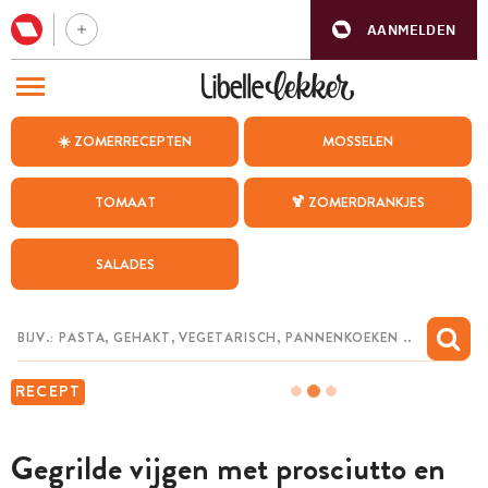
AANMELDEN
BEZOEK ONZE ANDERE WEBSITES
☀️ ZOMERRECEPTEN
MOSSELEN
RECEPTEN
TOMAAT
🍹 ZOMERDRANKJES
WEEKMENU
SALADES
CHAT MET MAIA
INSPIRATIE
MIJN BEWAARDE RECEPTEN
RECEPT
Gegrilde vijgen met prosciutto en