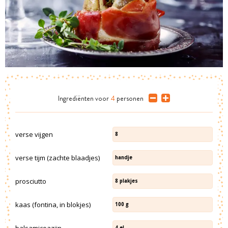
Ingrediënten
voor
4
personen
verse vijgen
8
verse tijm (zachte blaadjes)
handje
prosciutto
8
plakjes
kaas (fontina, in blokjes)
100
g
balsamicoazijn
4
el