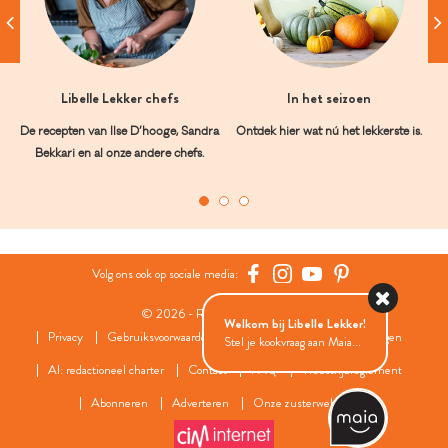
Libelle Lekker chefs
In het seizoen
De recepten van Ilse D’hooge, Sandra
Ontdek hier wat nú het lekkerste is.
Bekkari en al onze andere chefs.
Volg ons ook op sociale media:
© 2026 - Roularta Media Group
Welkom bij Libelle Lekker!
Privacy
Gebruiksvoorwaarden
Cookies
Cookies instellingen
Stel je kookvraag aan Maia...
AI: redactioneel charter
Contact
FAQ
Wedstrijdreglement
Abonneren
Adverteren
Onze zusterwebsites