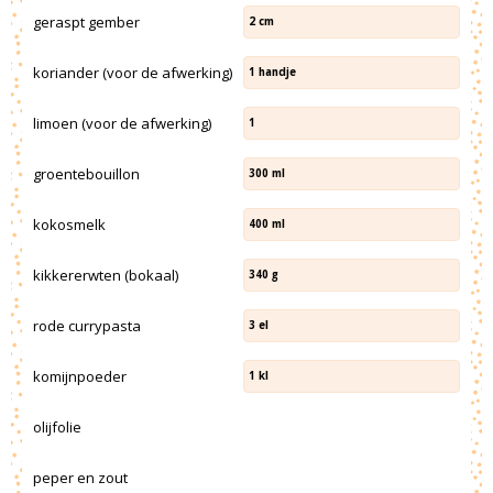
geraspt gember
2
cm
koriander (voor de afwerking)
1
handje
limoen (voor de afwerking)
1
groentebouillon
300
ml
kokosmelk
400
ml
kikkererwten (bokaal)
340
g
rode currypasta
3
el
komijnpoeder
1
kl
olijfolie
peper en zout