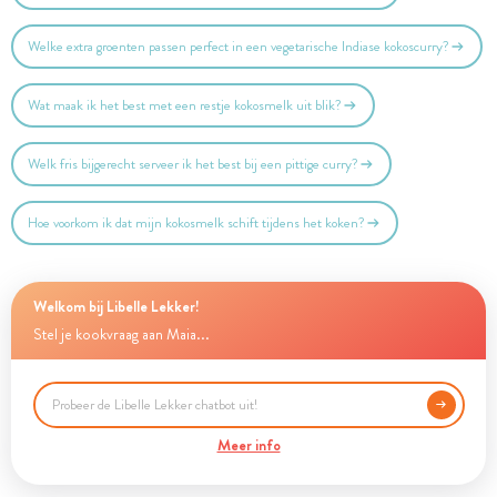
Welke extra groenten passen perfect in een vegetarische Indiase kokoscurry?
Wat maak ik het best met een restje kokosmelk uit blik?
Welk fris bijgerecht serveer ik het best bij een pittige curry?
Hoe voorkom ik dat mijn kokosmelk schift tijdens het koken?
Welkom bij Libelle Lekker!
Stel je kookvraag aan Maia...
Meer info