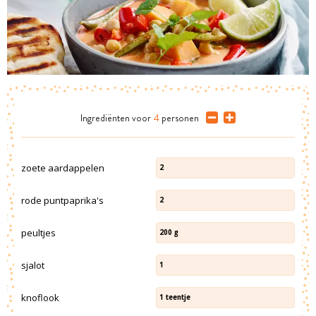
Ingrediënten
voor
4
personen
zoete aardappelen
2
rode puntpaprika's
2
peultjes
200
g
sjalot
1
knoflook
1
teentje