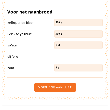
Voor het naanbrood
zelfrijzende bloem
400
g
Griekse yoghurt
300
g
za'atar
2
kl
olijfolie
zout
7
g
VOEG TOE AAN LIJST