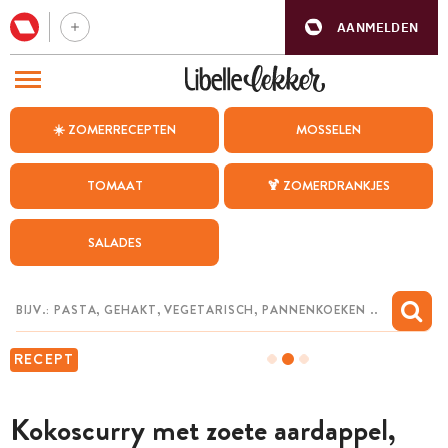
AANMELDEN
BEZOEK ONZE ANDERE WEBSITES
☀️ ZOMERRECEPTEN
MOSSELEN
RECEPTEN
TOMAAT
🍹 ZOMERDRANKJES
WEEKMENU
SALADES
CHAT MET MAIA
INSPIRATIE
MIJN BEWAARDE RECEPTEN
RECEPT
Kokoscurry met zoete aardappel,