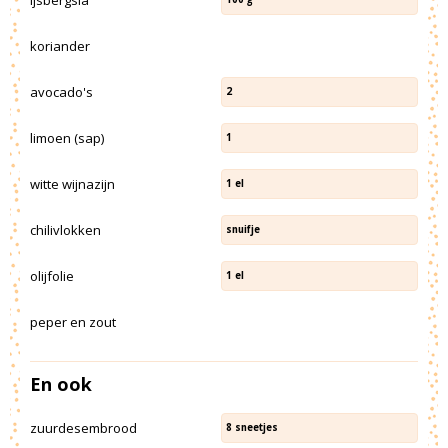
koriander
avocado's
2
limoen (sap)
1
witte wijnazijn
1
el
chilivlokken
snuifje
olijfolie
1
el
peper en zout
En ook
zuurdesembrood
8
sneetjes