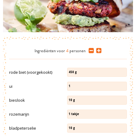
Ingrediënten
voor
4
personen
rode biet (voorgekookt)
450
g
ui
1
bieslook
10
g
rozemarijn
1
takje
bladpeterselie
10
g