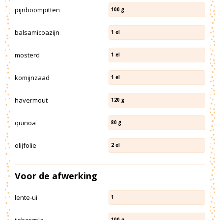
pijnboompitten
100
g
balsamicoazijn
1
el
mosterd
1
el
komijnzaad
1
el
havermout
120
g
quinoa
80
g
olijfolie
2
el
Voor de afwerking
lente-ui
1
ijsbergsla
100
g