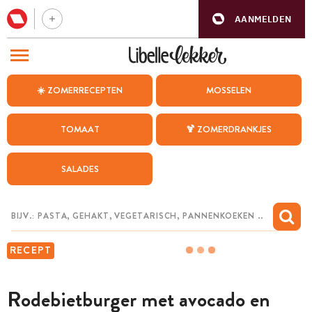
AANMELDEN
BEZOEK ONZE ANDERE WEBSITES
☀️ ZOMERRECEPTEN
MOSSELEN
RECEPTEN
TOMAAT
🍹 ZOMERDRANKJES
WEEKMENU
SALADES
CHAT MET MAIA
INSPIRATIE
MIJN BEWAARDE RECEPTEN
RECEPT
Rodebietburger met avocado en