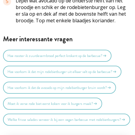
Lepel wat avocado op de onderste helft van het
5
broodje en schik er de rodebietenburger op. Leg
er sla op en dek af met de bovenste helft van het
broodje. Top met enkele blaadjes koriander.
Meer interessante vragen
Hoe rooster ik zuurdesembrood perfect krokant op de barbecue?
Hoe voorkom ik dat mijn rodebietburger uit elkaar valt op de barbecue?
Hoe voorkom ik dat de avocado op mijn rodebietburger bruin wordt?
Moet ik verse rode biet eerst koken voor ik burgers maak?
Welke frisse salades serveer ik bij een vegan barbecue met rodebietburgers?