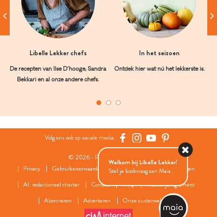
Libelle Lekker chefs
In het seizoen
De recepten van Ilse D’hooge, Sandra
Ontdek hier wat nú het lekkerste is.
Bekkari en al onze andere chefs.
Volg ons ook op sociale media:
© 2026 - Roularta Media Group
Welkom bij Libelle Lekker!
Privacy
Gebruiksvoorwaarden
Cookies
Cookies instellingen
Stel je kookvraag aan Maia...
AI: redactioneel charter
Contact
FAQ
Wedstrijdreglement
Abonneren
Adverteren
Onze zusterwebsites