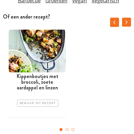
Barbecue
Groenten
Vegan
Vegetarisch
Of een ander recept?
Kippenboutjes met
broccoli, zoete
aardappel en linzen
BEWAAR DIT RECEPT