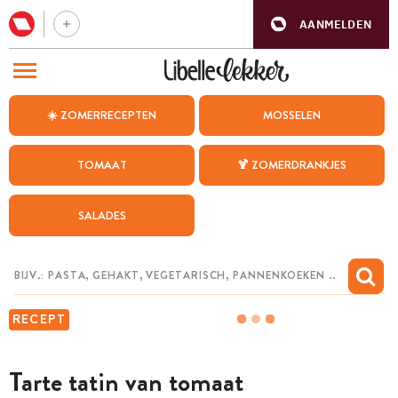
AANMELDEN
BEZOEK ONZE ANDERE WEBSITES
☀️ ZOMERRECEPTEN
MOSSELEN
RECEPTEN
TOMAAT
🍹 ZOMERDRANKJES
WEEKMENU
SALADES
CHAT MET MAIA
INSPIRATIE
MIJN BEWAARDE RECEPTEN
RECEPT
Tarte tatin van tomaat