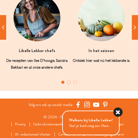
Libelle Lekker chefs
In het seizoen
De recepten van Ilse D’hooge, Sandra
Ontdek hier wat nú het lekkerste is.
Bekkari en al onze andere chefs.
Volg ons ook op sociale media:
© 2026 - Roularta Media Group
Welkom bij Libelle Lekker!
Privacy
Gebruiksvoorwaarden
Cookies
Cookies instellingen
Stel je kookvraag aan Maia...
AI: redactioneel charter
Contact
FAQ
Wedstrijdreglement