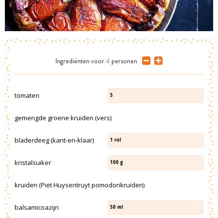
Ingrediënten
voor
4
personen
tomaten
5
gemengde groene kruiden (vers)
bladerdeeg (kant-en-klaar)
1
rol
kristalsuiker
100
g
kruiden (Piet Huysentruyt pomodorikruiden)
balsamicoazijn
50
ml