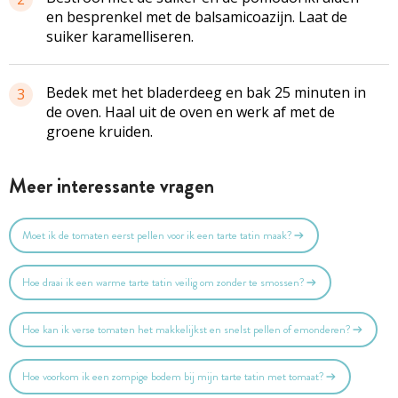
en besprenkel met de balsamicoazijn. Laat de
suiker karamelliseren.
Bedek met het bladerdeeg en bak 25 minuten in
3
de oven. Haal uit de oven en werk af met de
groene kruiden.
Meer interessante vragen
Moet ik de tomaten eerst pellen voor ik een tarte tatin maak?
Hoe draai ik een warme tarte tatin veilig om zonder te smossen?
Hoe kan ik verse tomaten het makkelijkst en snelst pellen of emonderen?
Hoe voorkom ik een zompige bodem bij mijn tarte tatin met tomaat?