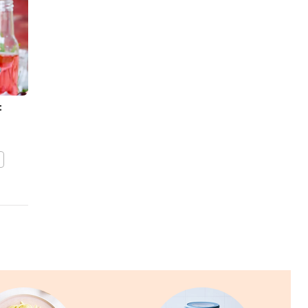
t
Semifreddo met
citroencrème en in
limoncello gemarineerde
besjes
BEWAAR DIT RECEPT