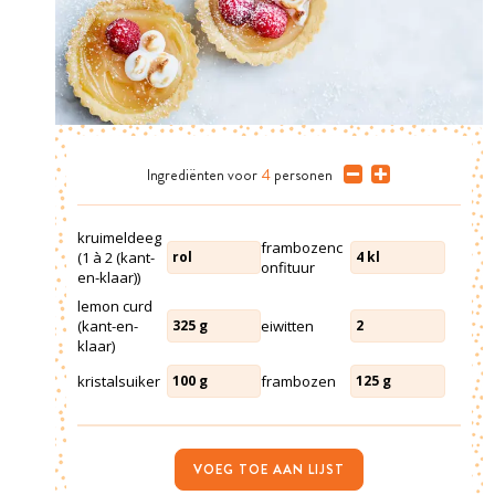
Ingrediënten
voor
4
personen
kruimeldeeg
frambozenc
(1 à 2 (kant-
rol
4
kl
onfituur
en-klaar))
lemon curd
(kant-en-
eiwitten
325
g
2
klaar)
kristalsuiker
frambozen
100
g
125
g
VOEG TOE AAN LIJST