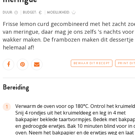
DUUR:
BUDGET:
MOEILIJKHEID:
Frisse lemon curd gecombineerd met het zacht zo
van meringue, daar mag je ons zelfs 's nachts voor
wakker maken. De frambozen maken dit dessertje
helemaal af!
BEWAAR DIT RECEPT
PRINT DI
bereiding
Verwarm de oven voor op 180°C. Ontrol het kruimeld
1
Snij 4 rondjes uit het kruimeldeeg en leg in 4 met
bakpapier beklede taartvormpjes. Bedek met bakpap
en gedroogde erwtjes. Bak 10 minuten blind voor in 
oven. Neem het bakpapier en de erwtjes weg en laat