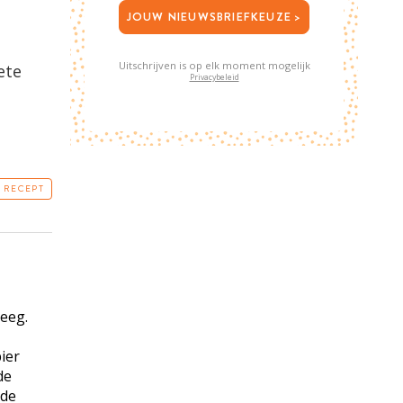
JOUW NIEUWSBRIEFKEUZE >
Uitschrijven is op elk moment mogelijk
ete
Privacybeleid
T RECEPT
eeg.
ier
de
 de