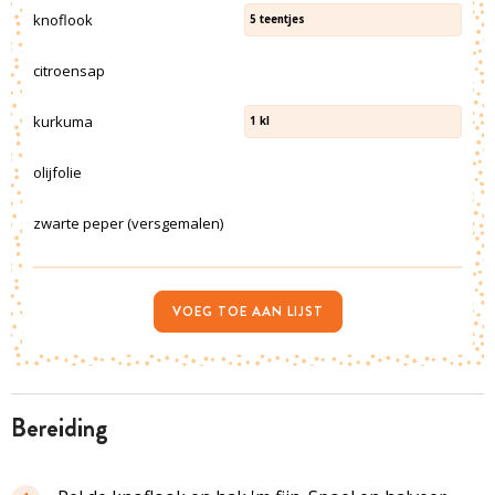
knoflook
5
teentjes
citroensap
kurkuma
1
kl
olijfolie
zwarte peper (versgemalen)
VOEG TOE AAN LIJST
bereiding