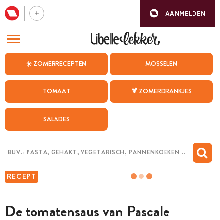
AANMELDEN
BEZOEK ONZE ANDERE WEBSITES
☀️ ZOMERRECEPTEN
MOSSELEN
RECEPTEN
TOMAAT
🍹 ZOMERDRANKJES
WEEKMENU
SALADES
CHAT MET MAIA
INSPIRATIE
MIJN BEWAARDE RECEPTEN
RECEPT
De tomatensaus van Pascale