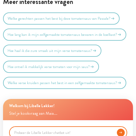
Meer interessante vragen
Welke gerechten passen het best bij deze tomatensaus van Pascale?
Hoe lang kan ik mijn zelfgemaakte tomatensaus bewaren in de koelkast?
Hoe haal ik die zure smaak uit mijn verse tomatensaus?
Hoe ontvel ik makkelijk verse tomaten voor mijn saus?
Welke verse kruiden passen het best in een zelfgemaakte tomatensaus?
Welkom bij Libelle Lekker!
Stel je kookvraag aan Maia...