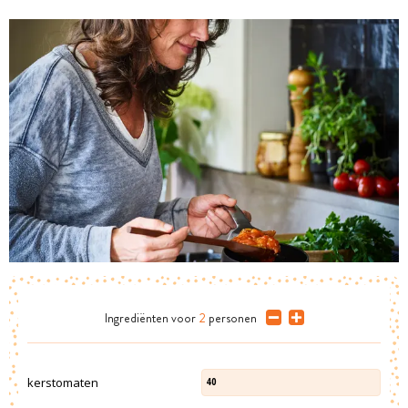
Ingrediënten
voor
2
personen
kerstomaten
40