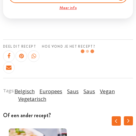
Meer info
DEEL DIT RECEPT
HOE VOND JE HET RECEPT?
Tags:
Belgisch
Europees
Saus
Saus
Vegan
Vegetarisch
Of een ander recept?