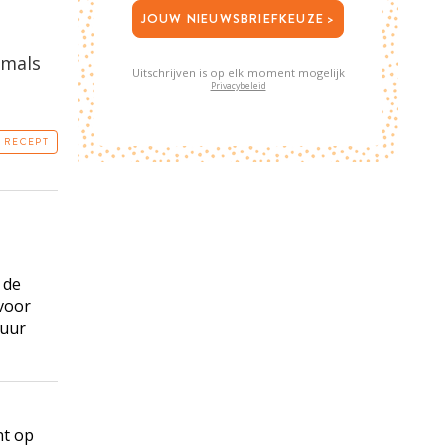
JOUW NIEUWSBRIEFKEUZE >
 mals
Uitschrijven is op elk moment mogelijk
Privacybeleid
T RECEPT
 de
 voor
 uur
nt op