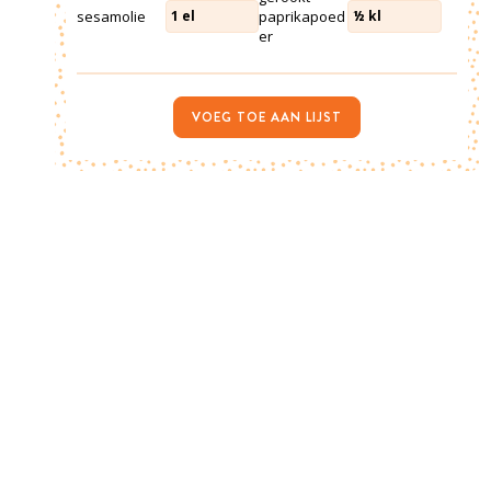
sesamolie
paprikapoed
1
el
½
kl
er
VOEG TOE AAN LIJST