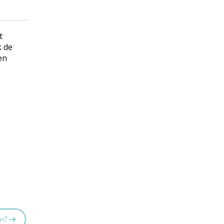
t
k de
en
an?