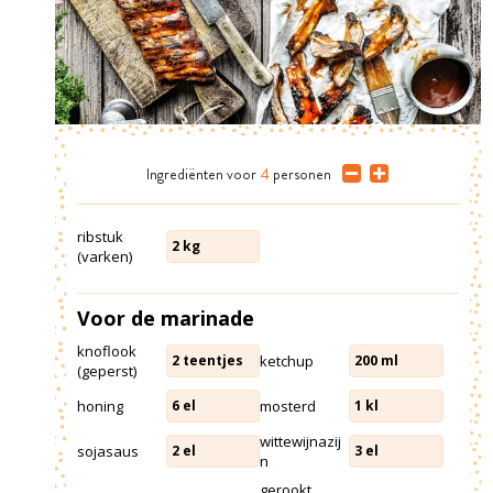
Ingrediënten
voor
4
personen
ribstuk
2
kg
(varken)
Voor de marinade
knoflook
ketchup
2
teentjes
200
ml
(geperst)
honing
mosterd
6
el
1
kl
wittewijnazij
sojasaus
2
el
3
el
n
gerookt