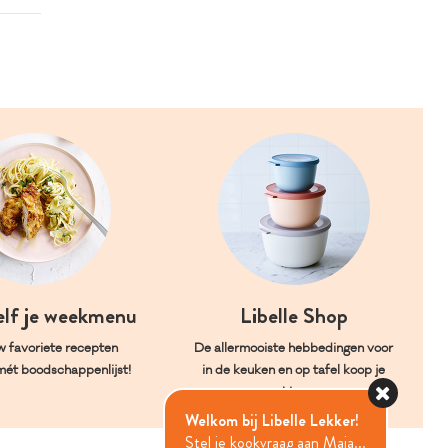
elf je weekmenu
Libelle Shop
w favoriete recepten
De allermooiste hebbedingen voor
mét boodschappenlijst!
in de keuken en op tafel koop je
hier.
Welkom bij Libelle Lekker!
Stel je kookvraag aan Maia...