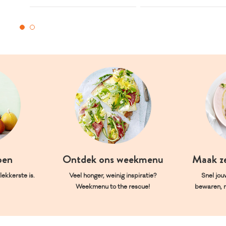
oen
Ontdek ons weekmenu
Maak z
ekkerste is.
Veel honger, weinig inspiratie?
Snel jou
Weekmenu to the rescue!
bewaren, 