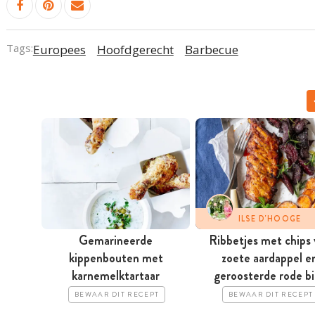
Tags:
Europees
Hoofdgerecht
Barbecue
ILSE D'HOOGE
Gemarineerde
Ribbetjes met chips 
kippenbouten met
zoete aardappel e
karnemelktartaar
geroosterde rode bi
BEWAAR DIT RECEPT
BEWAAR DIT RECEPT