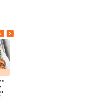
van
Ribbetjes op de barbecue
n
et
BEWAAR DIT RECEPT