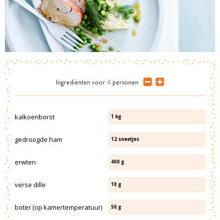
Ingrediënten
voor
4
personen
kalkoenborst
1
kg
gedroogde ham
12
sneetjes
erwten
400
g
verse dille
10
g
boter (op kamertemperatuur)
50
g