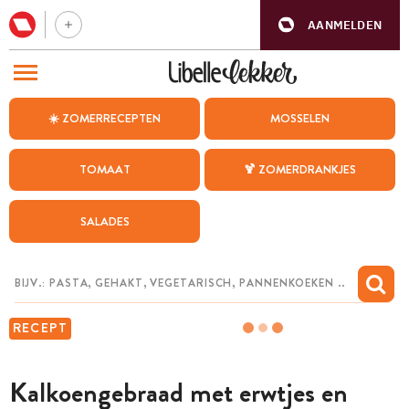
AANMELDEN
BEZOEK ONZE ANDERE WEBSITES
☀️ ZOMERRECEPTEN
MOSSELEN
RECEPTEN
TOMAAT
🍹 ZOMERDRANKJES
WEEKMENU
SALADES
CHAT MET MAIA
INSPIRATIE
MIJN BEWAARDE RECEPTEN
RECEPT
Kalkoengebraad met erwtjes en