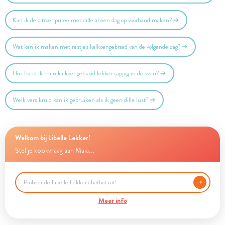
Kan ik de citroenpuree met dille al een dag op voorhand maken?
Wat kan ik maken met restjes kalkoengebraad van de volgende dag?
Hoe houd ik mijn kalkoengebraad lekker sappig in de oven?
Welk vers kruid kan ik gebruiken als ik geen dille lust?
Welkom bij Libelle Lekker!
Stel je kookvraag aan Maia...
Meer info