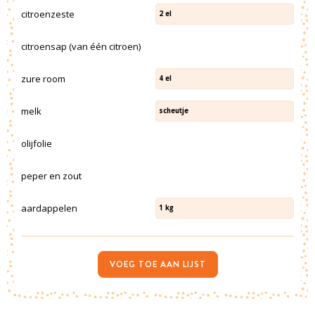
citroenzeste
2
el
citroensap (van één citroen)
zure room
4
el
melk
scheutje
olijfolie
peper en zout
aardappelen
1
kg
VOEG TOE AAN LIJST