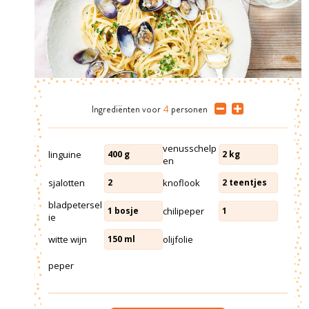
Ingrediënten
voor
4
personen
venusschelp
linguine
400
g
2
kg
en
sjalotten
knoflook
2
2
teentjes
bladpetersel
chilipeper
1
bosje
1
ie
witte wijn
olijfolie
150
ml
peper