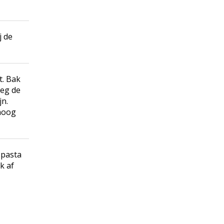
j de
t. Bak
oeg de
jn.
 hoog
e pasta
k af