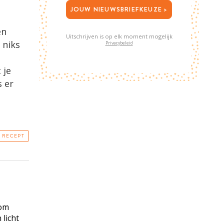
JOUW NIEUWSBRIEFKEUZE >
e
en
Uitschrijven is op elk moment mogelijk
 niks
Privacybeleid
 je
s er
T RECEPT
 om
 licht