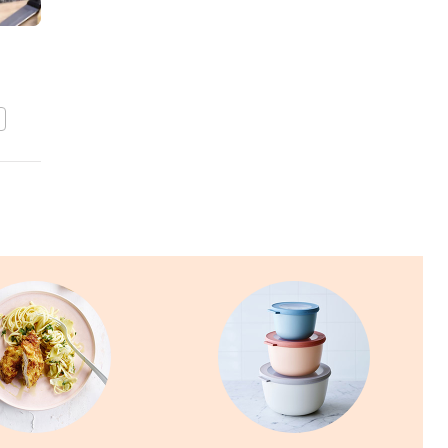
Gnocchi met gorgonzola
en broccoli
BEWAAR DIT RECEPT