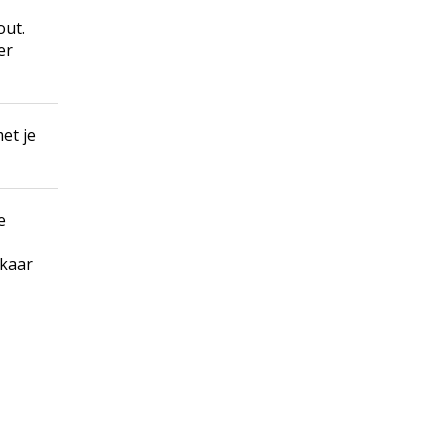
out.
er
et je
e
lkaar