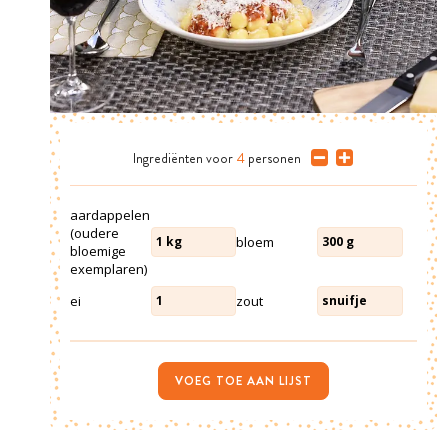
Ingrediënten
voor
4
personen
aardappelen
(oudere
bloem
1
kg
300
g
bloemige
exemplaren)
ei
zout
1
snuifje
VOEG TOE AAN LIJST