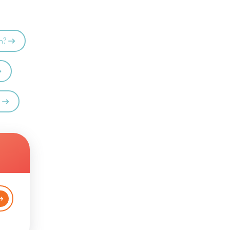
en?
?