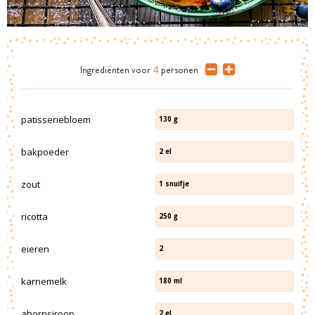
Ingrediënten
voor
4
personen
patisseriebloem
130
g
bakpoeder
2
el
zout
1
snuifje
ricotta
250
g
eieren
2
karnemelk
180
ml
ahornsiroop
2
el