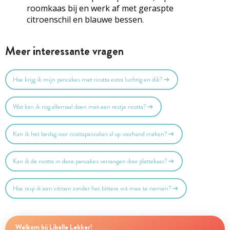
roomkaas bij en werk af met geraspte
citroenschil en blauwe bessen.
Meer interessante vragen
Hoe krijg ik mijn pancakes met ricotta extra luchtig en dik?
Wat kan ik nog allemaal doen met een restje ricotta?
Kan ik het beslag voor ricottapancakes al op voorhand maken?
Kan ik de ricotta in deze pancakes vervangen door plattekaas?
Hoe rasp ik een citroen zonder het bittere wit mee te nemen?
Welkom bij Libelle Lekker!