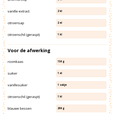
vanille-extract
2
kl
citroensap
2
el
citroenschil (geraspt)
1
kl
Voor de afwerking
roomkaas
150
g
suiker
1
el
vanillesuiker
1
zakje
citroenschil (geraspt)
1
kl
blauwe bessen
200
g