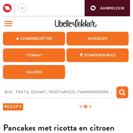
AANMELDEN
BEZOEK ONZE ANDERE WEBSITES
☀️ ZOMERRECEPTEN
MOSSELEN
RECEPTEN
TOMAAT
🍹 ZOMERDRANKJES
WEEKMENU
SALADES
CHAT MET MAIA
INSPIRATIE
MIJN BEWAARDE RECEPTEN
RECEPT
Pancakes met ricotta en citroen