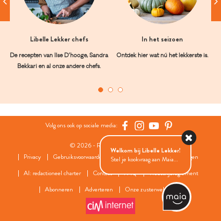
Libelle Lekker chefs
In het seizoen
De recepten van Ilse D’hooge, Sandra
Ontdek hier wat nú het lekkerste is.
Bekkari en al onze andere chefs.
Volg ons ook op sociale media:
© 2026 - Roularta Media Group
Welkom bij Libelle Lekker!
Privacy
Gebruiksvoorwaarden
Cookies
Cookies instellingen
Stel je kookvraag aan Maia...
AI: redactioneel charter
Contact
FAQ
Wedstrijdreglement
Abonneren
Adverteren
Onze zusterwebsites