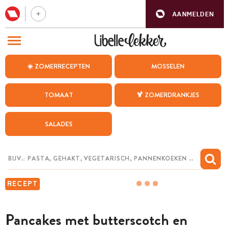
AANMELDEN
BEZOEK ONZE ANDERE WEBSITES
☀️ ZOMERRECEPTEN
MOSSELEN
RECEPTEN
TOMAAT
🍹 ZOMERDRANKJES
WEEKMENU
SALADES
CHAT MET MAIA
INSPIRATIE
MIJN BEWAARDE RECEPTEN
RECEPT
Pancakes met butterscotch en