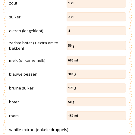
zout
1
kl
suiker
2
kl
eieren (losgeklopt)
4
zachte boter (+ extra om te
50
g
bakken)
melk (of karnemelk)
600
ml
blauwe bessen
300
g
bruine suiker
175
g
boter
50
g
room
150
ml
vanille-extract (enkele druppels)