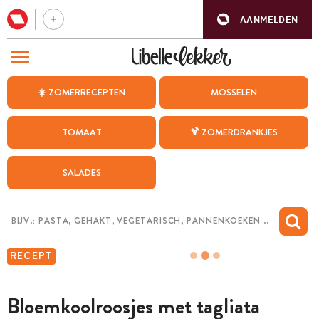
AANMELDEN
BEZOEK ONZE ANDERE WEBSITES
☀️ ZOMERRECEPTEN
MOSSELEN
RECEPTEN
TOMAAT
🍹 ZOMERDRANKJES
WEEKMENU
SALADES
CHAT MET MAIA
INSPIRATIE
MIJN BEWAARDE RECEPTEN
RECEPT
Bloemkoolroosjes met tagliata