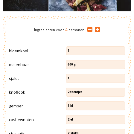
Ingrediënten
voor
4
personen
bloemkool
1
ossenhaas
600
g
sjalot
1
knoflook
2
teentjes
gember
1
kl
cashewnoten
2
el
steranijs
2
stuks