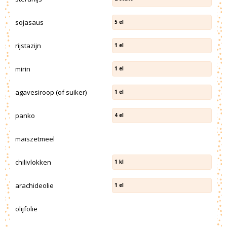
sojasaus
5
el
rijstazijn
1
el
mirin
1
el
agavesiroop (of suiker)
1
el
panko
4
el
maïszetmeel
chilivlokken
1
kl
arachideolie
1
el
olijfolie