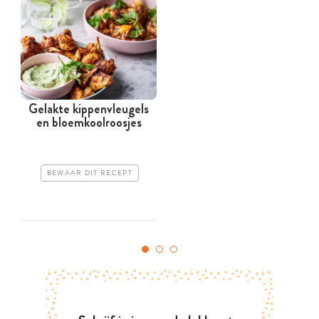
Gelakte kippenvleugels
en bloemkoolroosjes
g
BEWAAR DIT RECEPT