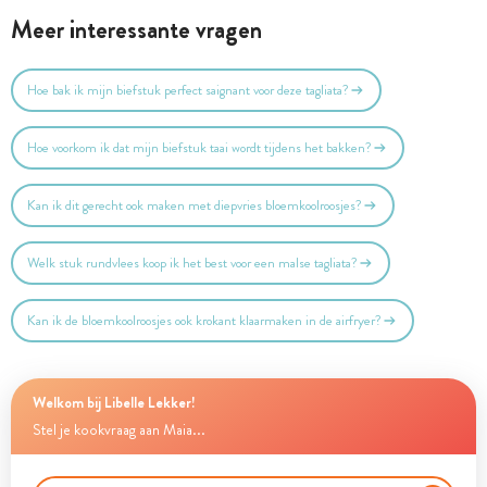
Meer interessante vragen
Hoe bak ik mijn biefstuk perfect saignant voor deze tagliata?
Hoe voorkom ik dat mijn biefstuk taai wordt tijdens het bakken?
Kan ik dit gerecht ook maken met diepvries bloemkoolroosjes?
Welk stuk rundvlees koop ik het best voor een malse tagliata?
Kan ik de bloemkoolroosjes ook krokant klaarmaken in de airfryer?
Welkom bij Libelle Lekker!
Stel je kookvraag aan Maia...