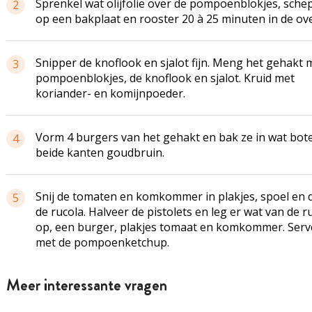
Sprenkel wat olijfolie over de pompoenblokjes, sche
2
op een bakplaat en rooster 20 à 25 minuten in de ov
Snipper de knoflook en sjalot fijn. Meng het gehakt 
3
pompoenblokjes, de knoflook en sjalot. Kruid met
koriander- en komijnpoeder.
Vorm 4 burgers van het gehakt en bak ze in wat bot
4
beide kanten goudbruin.
Snij de tomaten en komkommer in plakjes, spoel en
5
de rucola. Halveer de pistolets en leg er wat van de r
op, een burger, plakjes tomaat en komkommer. Serv
met de pompoenketchup.
Meer interessante vragen