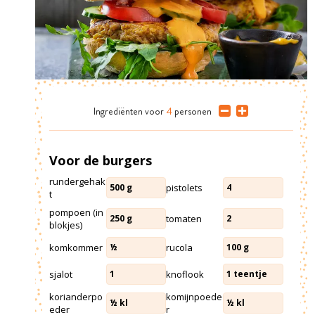
Ingrediënten
voor
4
personen
Voor de burgers
rundergehak
pistolets
500
g
4
t
pompoen (in
tomaten
250
g
2
blokjes)
komkommer
rucola
½
100
g
sjalot
knoflook
1
1
teentje
korianderpo
komijnpoede
½
kl
½
kl
eder
r