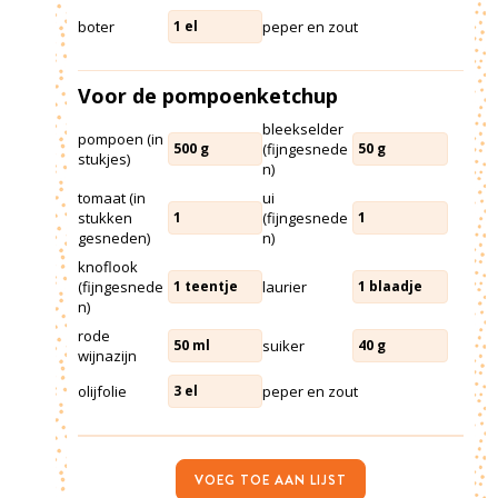
boter
peper en zout
1
el
Voor de pompoenketchup
bleekselder
pompoen (in
(fijngesnede
500
g
50
g
stukjes)
n)
tomaat (in
ui
stukken
(fijngesnede
1
1
gesneden)
n)
knoflook
(fijngesnede
laurier
1
teentje
1
blaadje
n)
rode
suiker
50
ml
40
g
wijnazijn
olijfolie
peper en zout
3
el
VOEG TOE AAN LIJST