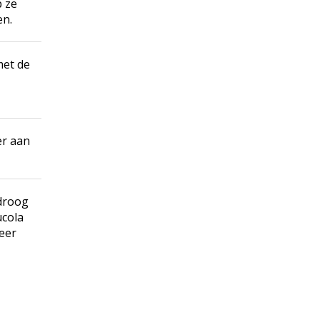
p ze
en.
met de
er aan
 droog
ucola
eer