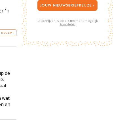
JOUW NIEUWSBRIEFKEUZE >
r 'n
Uitschrijven is op elk moment mogelijk
Privacybeleid
T RECEPT
up de
e.
Laat
n wat
en en