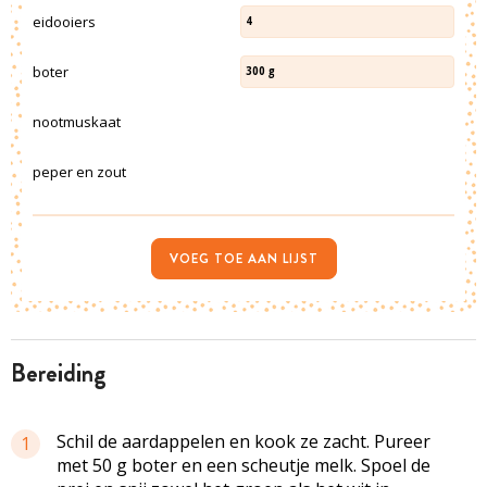
eidooiers
4
boter
300
g
nootmuskaat
peper en zout
VOEG TOE AAN LIJST
bereiding
Schil de aardappelen en kook ze zacht. Pureer
1
met 50 g boter en een scheutje melk. Spoel de