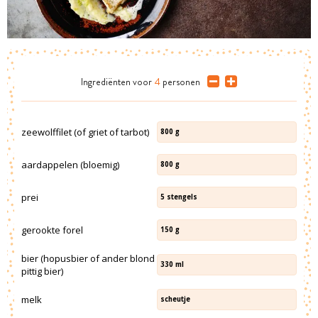
Ingrediënten
voor
4
personen
zeewolffilet (of griet of tarbot)
800
g
aardappelen (bloemig)
800
g
prei
5
stengels
gerookte forel
150
g
bier (hopusbier of ander blond
330
ml
pittig bier)
melk
scheutje