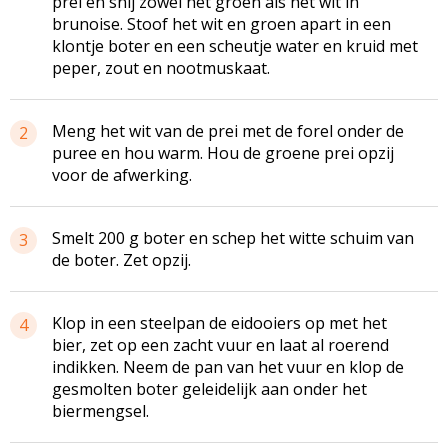
prei en snij zowel het groen als het wit in
brunoise. Stoof het wit en groen apart in een
klontje boter en een scheutje water en kruid met
peper, zout en nootmuskaat.
Meng het wit van de prei met de forel onder de
2
puree en hou warm. Hou de groene prei opzij
voor de afwerking.
Smelt 200 g boter en schep het witte schuim van
3
de boter. Zet opzij.
Klop in een steelpan de eidooiers op met het
4
bier, zet op een zacht vuur en laat al roerend
indikken. Neem de pan van het vuur en klop de
gesmolten boter geleidelijk aan onder het
biermengsel.