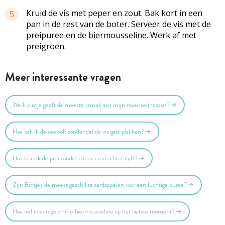
Kruid de vis met peper en zout. Bak kort in een
5
pan in de rest van de boter. Serveer de vis met de
preipuree en de biermousseline. Werk af met
preigroen.
Meer interessante vragen
Welk pintje geeft de meeste smaak aan mijn mousselinesaus?
Hoe bak ik de zeewolf zonder dat de vis gaat plakken?
Hoe kuis ik de prei zonder dat er zand achterblijft?
Zijn Bintjes de meest geschikte aardappelen voor een luchtige puree?
Hoe red ik een geschifte biermousseline op het laatste moment?