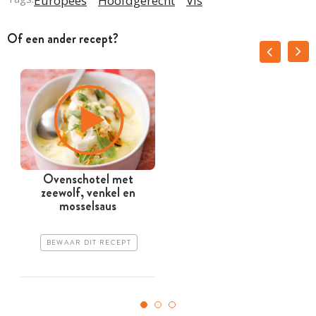
Europees
Hoofdgerecht
Vis
Of een ander recept?
Ovenschotel met
O
zeewolf, venkel en
mosselsaus
BEWAAR DIT RECEPT