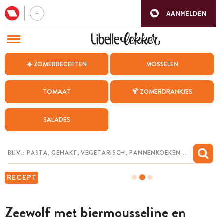
AANMELDEN
BEZOEK ONZE ANDERE WEBSITES
☀️ ZOMERRECEPTEN
MOSSELEN
RECEPTEN
TOMAAT
🍹 ZOMERDRANKJES
WEEKMENU
SALADES
CHAT MET MAIA
INSPIRATIE
MIJN BEWAARDE RECEPTEN
RECEPT
Zeewolf met biermousseline en