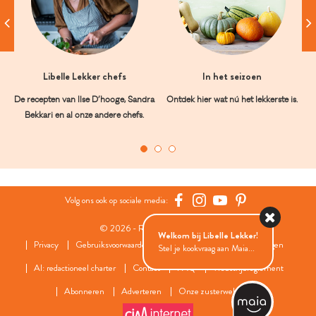
Libelle Lekker chefs
In het seizoen
De recepten van Ilse D’hooge, Sandra
Ontdek hier wat nú het lekkerste is.
Bekkari en al onze andere chefs.
Volg ons ook op sociale media:
© 2026 - Roularta Media Group
Welkom bij Libelle Lekker!
Privacy
Gebruiksvoorwaarden
Cookies
Cookies instellingen
Stel je kookvraag aan Maia...
AI: redactioneel charter
Contact
FAQ
Wedstrijdreglement
Abonneren
Adverteren
Onze zusterwebsites