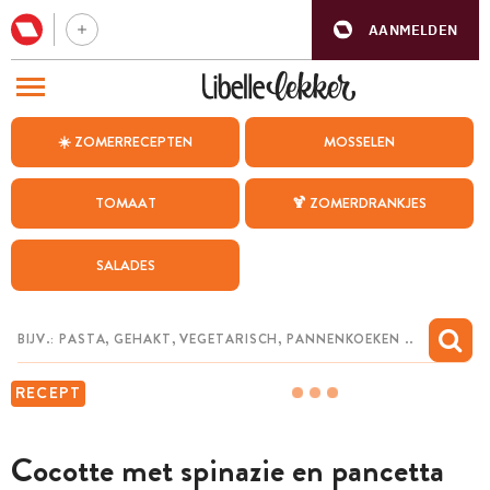
AANMELDEN
BEZOEK ONZE ANDERE WEBSITES
☀️ ZOMERRECEPTEN
MOSSELEN
RECEPTEN
TOMAAT
🍹 ZOMERDRANKJES
WEEKMENU
SALADES
CHAT MET MAIA
INSPIRATIE
MIJN BEWAARDE RECEPTEN
RECEPT
Cocotte met spinazie en pancetta