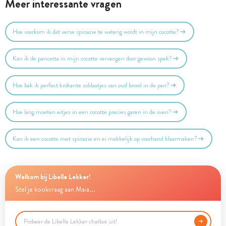
Meer interessante vragen
Hoe voorkom ik dat verse spinazie te waterig wordt in mijn cocotte?
Kan ik de pancetta in mijn cocotte vervangen door gewoon spek?
Hoe bak ik perfect krokante soldaatjes van oud brood in de pan?
Hoe lang moeten eitjes in een cocotte precies garen in de oven?
Kan ik een cocotte met spinazie en ei makkelijk op voorhand klaarmaken?
Welkom bij Libelle Lekker!
Stel je kookvraag aan Maia...