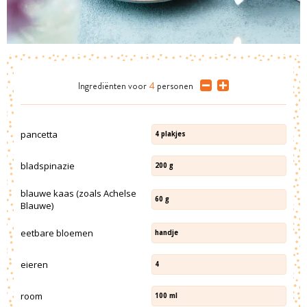
Ingrediënten
voor
4
personen
pancetta
4
plakjes
bladspinazie
200
g
blauwe kaas (zoals Achelse
60
g
Blauwe)
eetbare bloemen
handje
eieren
4
room
100
ml