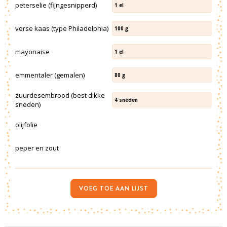
peterselie (fijngesnipperd)
1
el
verse kaas (type Philadelphia)
100
g
mayonaise
1
el
emmentaler (gemalen)
80
g
zuurdesembrood (best dikke
4
sneden
sneden)
olijfolie
peper en zout
VOEG TOE AAN LIJST