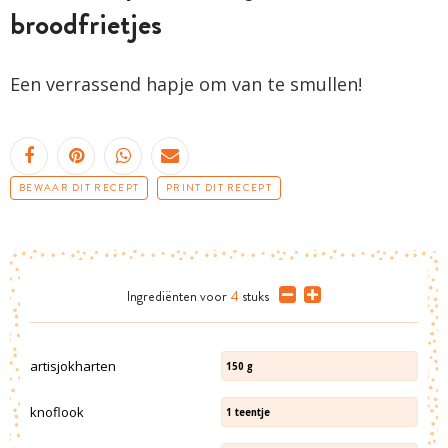
broodfrietjes
Een verrassend hapje om van te smullen!
BEWAAR DIT RECEPT
PRINT DIT RECEPT
Ingrediënten
voor
4
stuks
artisjokharten
150
g
knoflook
1
teentje