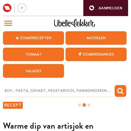
AANMELDEN
BEZOEK ONZE ANDERE WEBSITES
☀️ ZOMERRECEPTEN
MOSSELEN
RECEPTEN
TOMAAT
🍹 ZOMERDRANKJES
WEEKMENU
SALADES
CHAT MET MAIA
INSPIRATIE
MIJN BEWAARDE RECEPTEN
RECEPT
Warme dip van artisjok en