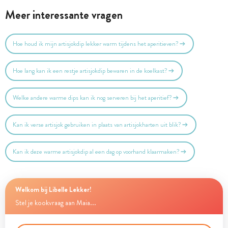
Meer interessante vragen
Hoe houd ik mijn artisjokdip lekker warm tijdens het aperitieven?
Hoe lang kan ik een restje artisjokdip bewaren in de koelkast?
Welke andere warme dips kan ik nog serveren bij het aperitief?
Kan ik verse artisjok gebruiken in plaats van artisjokharten uit blik?
Kan ik deze warme artisjokdip al een dag op voorhand klaarmaken?
Welkom bij Libelle Lekker!
Stel je kookvraag aan Maia...