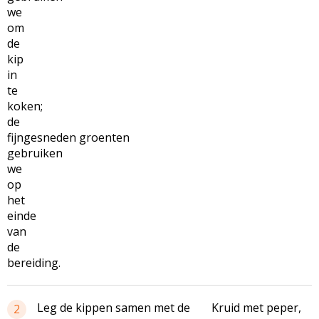
we
om
de
kip
in
te
koken;
de
fijngesneden groenten
gebruiken
we
op
het
einde
van
de
bereiding.
Leg de kippen samen met de
Kruid met peper,
2