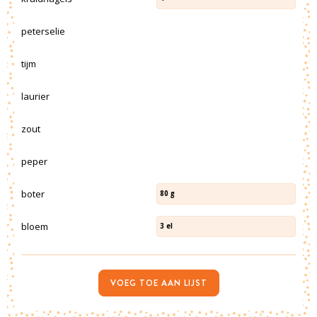
peterselie
tijm
laurier
zout
peper
boter
80
g
bloem
3
el
VOEG TOE AAN LIJST