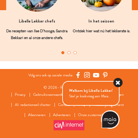
Libelle Lekker chefs
In het seizoen
De recepten van Ilse D’hooge, Sandra
Ontdek hier wat nú het lekkerste is.
Bekkari en al onze andere chefs.
Volg ons ook op sociale media:
© 2026 - Roularta Media Group
Welkom bij Libelle Lekker!
Privacy
Gebruiksvoorwaarden
Cookies
Cookies instellingen
Stel je kookvraag aan Maia...
AI: redactioneel charter
Contact
FAQ
Wedstrijdreglement
Abonneren
Adverteren
Onze zusterwebsites