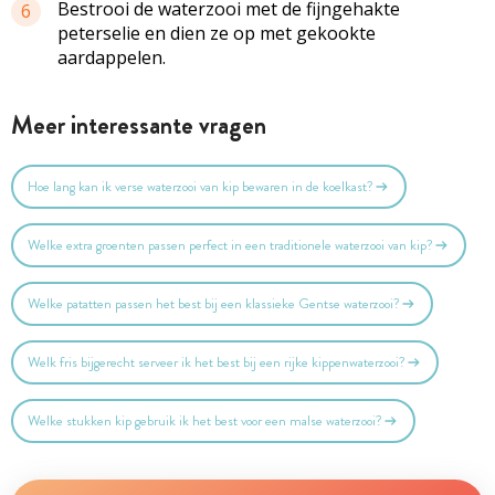
Bestrooi de waterzooi met de fijngehakte
6
peterselie en dien ze op met gekookte
aardappelen.
Meer interessante vragen
Hoe lang kan ik verse waterzooi van kip bewaren in de koelkast?
Welke extra groenten passen perfect in een traditionele waterzooi van kip?
Welke patatten passen het best bij een klassieke Gentse waterzooi?
Welk fris bijgerecht serveer ik het best bij een rijke kippenwaterzooi?
Welke stukken kip gebruik ik het best voor een malse waterzooi?