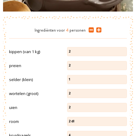
Ingrediënten
voor
4
personen
kippen (van 1 kg)
2
preien
2
selder (klein)
1
wortelen (groot)
2
uien
2
room
2
dl
kruidnagels
4