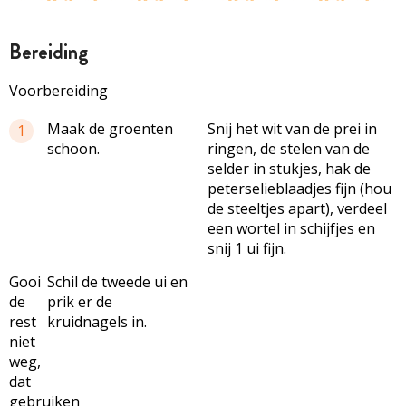
bereiding
Voorbereiding
Maak de groenten
Snij het wit van de prei in
1
schoon.
ringen, de stelen van de
selder in stukjes, hak de
peterselieblaadjes fijn (hou
de steeltjes apart), verdeel
een wortel in schijfjes en
snij 1 ui fijn.
Gooi
Schil de tweede ui en
de
prik er de
rest
kruidnagels in.
niet
weg,
dat
gebruiken