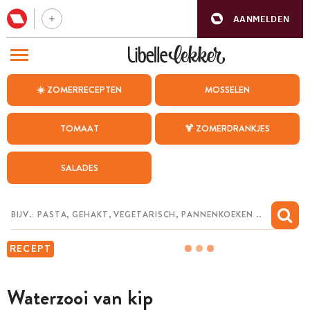
AANMELDEN
BEZOEK ONZE ANDERE WEBSITES
☀️ ZOMERRECEPTEN
MOSSELEN
RECEPTEN
TOMAAT
🍹 ZOMERDRANKJES
WEEKMENU
SALADES
CHAT MET MAIA
INSPIRATIE
MIJN BEWAARDE RECEPTEN
RECEPT
Waterzooi van kip