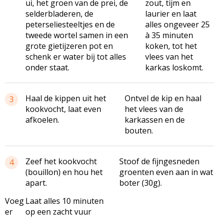
ui, het groen van de prei, de
zout, tijm en
selderbladeren, de
laurier en laat
peterseliesteeltjes en de
alles ongeveer 25
tweede wortel samen in een
à 35 minuten
grote gietijzeren pot en
koken, tot het
schenk er water bij tot alles
vlees van het
onder staat.
karkas loskomt.
Haal de kippen uit het
Ontvel de kip en haal
3
kookvocht, laat even
het vlees van de
afkoelen.
karkassen en de
bouten.
Zeef het kookvocht
Stoof de fijngesneden
4
(bouillon) en hou het
groenten even aan in wat
apart.
boter (30g).
Voeg
Laat alles 10 minuten
er
op een zacht vuur