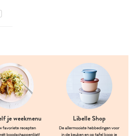
BEWAAR DIT RECEPT
elf je weekmenu
Libelle Shop
w favoriete recepten
De allermooiste hebbedingen voor
mét boodschappenlijst!
in de keuken en op tafel koop je