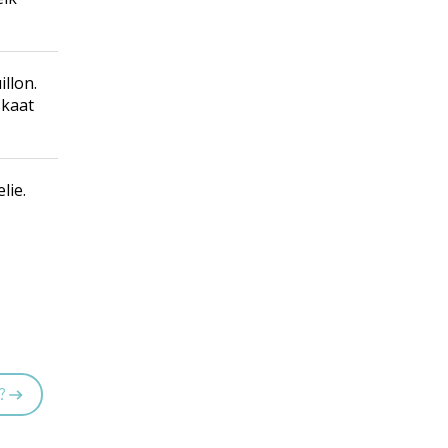
illon.
skaat
lie.
?