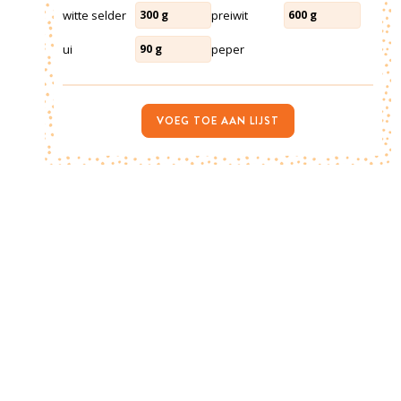
witte selder
preiwit
300
g
600
g
ui
peper
90
g
VOEG TOE AAN LIJST