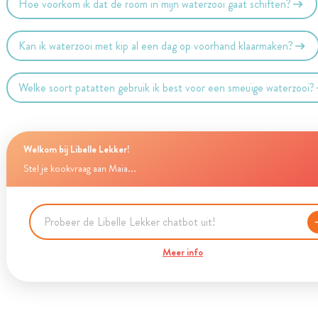
Hoe voorkom ik dat de room in mijn waterzooi gaat schiften?
Kan ik waterzooi met kip al een dag op voorhand klaarmaken?
Welke soort patatten gebruik ik best voor een smeuïge waterzooi?
Welkom bij Libelle Lekker!
Stel je kookvraag aan Maia...
Meer info