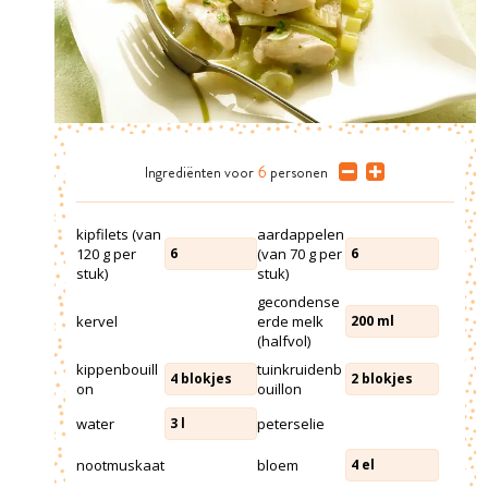
Ingrediënten
voor
6
personen
kipfilets (van
aardappelen
120 g per
(van 70 g per
6
6
stuk)
stuk)
gecondense
kervel
erde melk
200
ml
(halfvol)
kippenbouill
tuinkruidenb
4
blokjes
2
blokjes
on
ouillon
water
peterselie
3
l
nootmuskaat
bloem
4
el