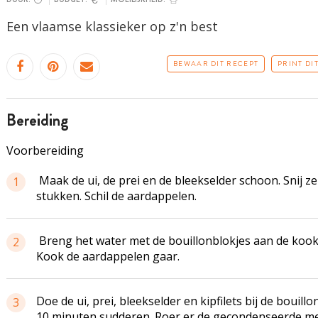
Een vlaamse klassieker op z'n best
BEWAAR DIT RECEPT
PRINT DI
bereiding
Voorbereiding
Maak de ui, de prei en de bleekselder schoon. Snij ze
1
stukken. Schil de aardappelen.
Breng het water met de bouillonblokjes aan de kook
2
Kook de aardappelen gaar.
Doe de ui, prei, bleekselder en kipfilets bij de bouillo
3
10 minuten sudderen. Roer er de gecondenseerde m