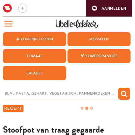
AANMELDEN
BEZOEK ONZE ANDERE WEBSITES
☀️ ZOMERRECEPTEN
MOSSELEN
RECEPTEN
TOMAAT
🍹 ZOMERDRANKJES
WEEKMENU
SALADES
CHAT MET MAIA
INSPIRATIE
MIJN BEWAARDE RECEPTEN
RECEPT
Stoofpot van traag gegaarde