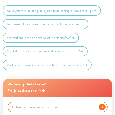
Welke groenten passen goed bij een zoete honing-looksaus met kip?
Wat serveer ik best bij een stoofpotje met kip en krieltjes?
Hoe voorkom ik dat kip droog wordt in een stoofpot?
Kan ik dit stoofpotje met kip ook in de slowcooker maken?
Moet ik de krielaardappelen eerst schillen voor deze stoofpot?
Welkom bij Libelle Lekker!
Stel je kookvraag aan Maia...