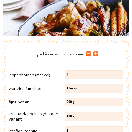
Ingrediënten
voor
4
personen
kippenbouten (met vel)
4
wortelen (met loof)
1
bosje
fijne bonen
200
g
krielaardappeltjes (de rode
400
g
variant)
knoflookteentje
1