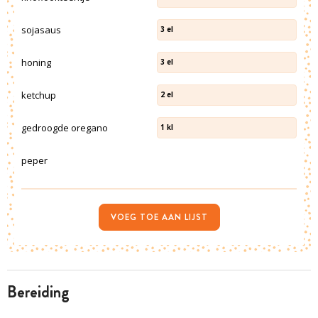
sojasaus
3
el
honing
3
el
ketchup
2
el
gedroogde oregano
1
kl
peper
VOEG TOE AAN LIJST
bereiding