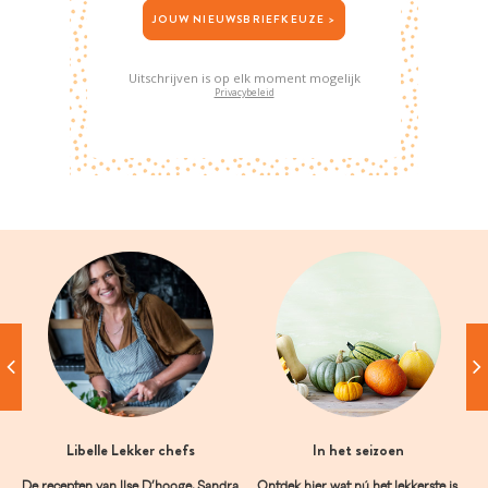
JOUW NIEUWSBRIEFKEUZE >
Uitschrijven is op elk moment mogelijk
Privacybeleid
Libelle Lekker chefs
In het seizoen
De recepten van Ilse D’hooge, Sandra
Ontdek hier wat nú het lekkerste is.