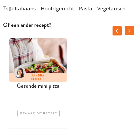
Tags:
Italiaans
Hoofdgerecht
Pasta
Vegetarisch
Of een ander recept?
SANDRA
BEKKARI
Gezonde mini pizza
BEWAAR DIT RECEPT