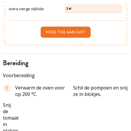
extra vierge olijfolie
2
el
VOEG TOE AAN LIJST
bereiding
Voorbereiding
Verwarm de oven voor
Schil de pompoen en snij
1
op 200 °C.
ze in blokjes.
Snij
de
tomaat
in
plakjes