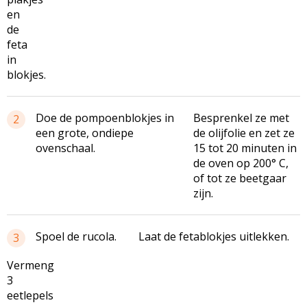
en
de
feta
in
blokjes.
Doe de pompoenblokjes in
Besprenkel ze met
2
een grote, ondiepe
de olijfolie en zet ze
ovenschaal.
15 tot 20 minuten in
de oven op 200° C,
of tot ze beetgaar
zijn.
Spoel de rucola.
Laat de fetablokjes uitlekken.
3
Vermeng
3
eetlepels