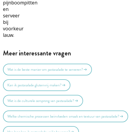
pijnboompitten
en
serveer
bij
voorkeur
lauw.
Meer interessante vragen
Wat is de beste manier om pastasalade te serveren?
Kan ik pastasalade glutenvrij maken?
Wat is de culturele oorsprong van pastasalade?
Welke chemische processen beïnvloeden smaak en textuur van pastasalade?