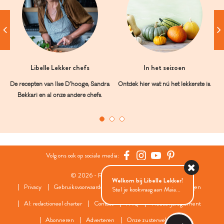
Libelle Lekker chefs
In het seizoen
De recepten van Ilse D’hooge, Sandra
Ontdek hier wat nú het lekkerste is.
Bekkari en al onze andere chefs.
Volg ons ook op sociale media:
© 2026 - Roularta Media Group
Welkom bij Libelle Lekker!
Privacy
Gebruiksvoorwaarden
Cookies
Cookies instellingen
Stel je kookvraag aan Maia...
AI: redactioneel charter
Contact
FAQ
Wedstrijdreglement
Abonneren
Adverteren
Onze zusterwebsites