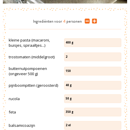
Ingrediënten
voor
4
personen
kleine pasta (macaroni,
400
g
buisjes, spiraaltjes...)
trostomaten (middelgroot)
2
butternutpompoenen
150
(ongeveer 500 g)
pijnboompitten (geroosterd)
40
g
rucola
50
g
feta
350
g
balsamicoazijn
2
el