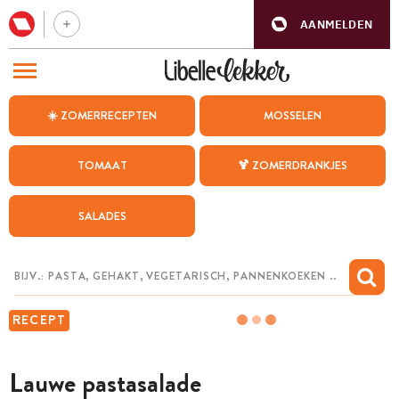
AANMELDEN
BEZOEK ONZE ANDERE WEBSITES
☀️ ZOMERRECEPTEN
MOSSELEN
RECEPTEN
TOMAAT
🍹 ZOMERDRANKJES
WEEKMENU
SALADES
CHAT MET MAIA
INSPIRATIE
MIJN BEWAARDE RECEPTEN
RECEPT
Lauwe pastasalade