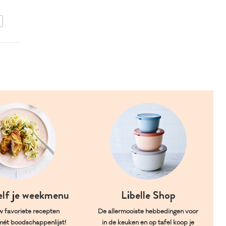
BEWAAR DIT RECEPT
elf je weekmenu
Libelle Shop
w favoriete recepten
De allermooiste hebbedingen voor
mét boodschappenlijst!
in de keuken en op tafel koop je