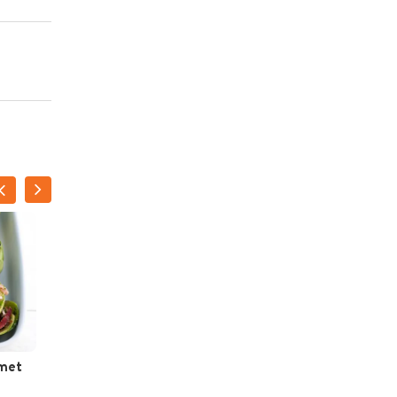
 met
Caesarsalade met
krokante kipreepjes