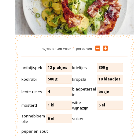
Ingrediënten
voor
4
personen
ontbijtspek
krieltjes
12
plakjes
800
g
koolrabi
kropsla
500
g
10
blaadjes
bladpetersel
lente-uitjes
4
bosje
ie
witte
mosterd
1
kl
5
el
wijnazijn
zonnebloem
suiker
6
el
olie
peper en zout