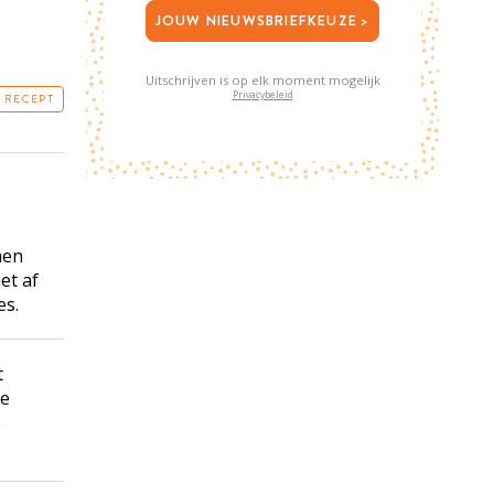
JOUW NIEUWSBRIEFKEUZE >
Uitschrijven is op elk moment mogelijk
Privacybeleid
T RECEPT
men
et af
es.
t
de
e