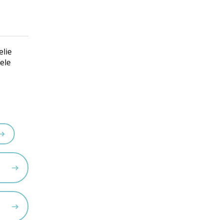
elie
ele