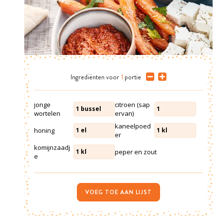
Ingrediënten
voor
1
portie
jonge
citroen (sap
1
bussel
1
wortelen
ervan)
kaneelpoed
honing
1
el
1
kl
er
komijnzaadj
peper en zout
1
kl
e
VOEG TOE AAN LIJST