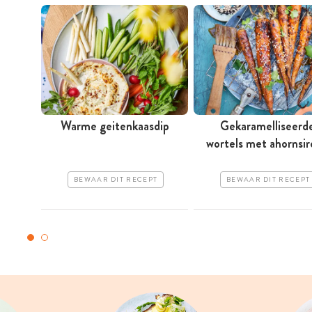
Warme geitenkaasdip
Gekaramelliseerd
wortels met ahornsi
BEWAAR DIT RECEPT
BEWAAR DIT RECEPT