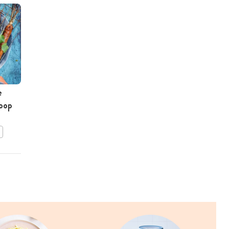
e
Kerstgebraad met
roop
sinaasappelsaus en
wortelcrème
BEWAAR DIT RECEPT