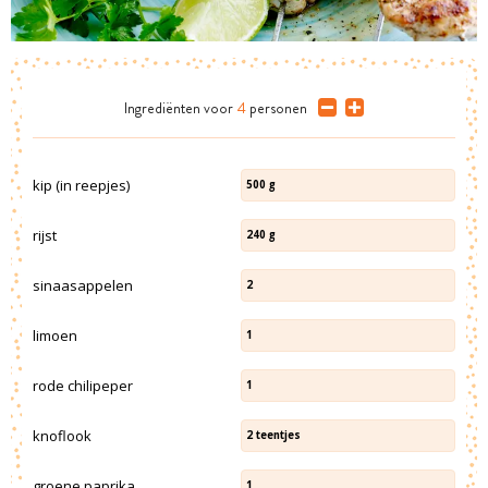
Ingrediënten
voor
4
personen
kip (in reepjes)
500
g
rijst
240
g
sinaasappelen
2
limoen
1
rode chilipeper
1
knoflook
2
teentjes
groene paprika
1