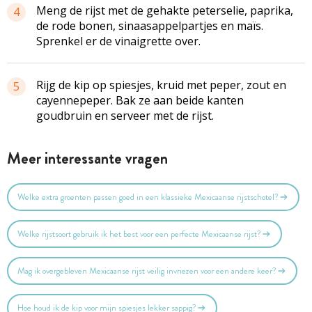
Meng de rijst met de gehakte peterselie, paprika,
4
de rode bonen, sinaasappelpartjes en maïs.
Sprenkel er de vinaigrette over.
Rijg de kip op spiesjes, kruid met peper, zout en
5
cayennepeper. Bak ze aan beide kanten
goudbruin en serveer met de rijst.
Meer interessante vragen
Welke extra groenten passen goed in een klassieke Mexicaanse rijstschotel?
Welke rijstsoort gebruik ik het best voor een perfecte Mexicaanse rijst?
Mag ik overgebleven Mexicaanse rijst veilig invriezen voor een andere keer?
Hoe houd ik de kip voor mijn spiesjes lekker sappig?