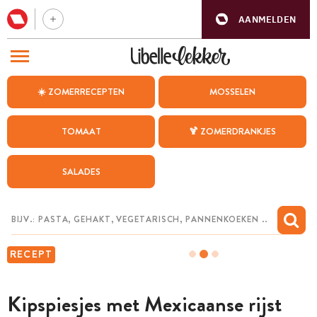
AANMELDEN
BEZOEK ONZE ANDERE WEBSITES
☀️ ZOMERRECEPTEN
MOSSELEN
RECEPTEN
TOMAAT
🍹 ZOMERDRANKJES
WEEKMENU
SALADES
CHAT MET MAIA
INSPIRATIE
MIJN BEWAARDE RECEPTEN
RECEPT
Kipspiesjes met Mexicaanse rijst