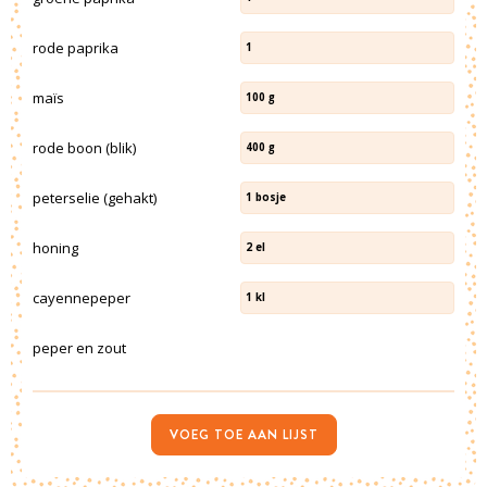
rode paprika
1
maïs
100
g
rode boon (blik)
400
g
peterselie (gehakt)
1
bosje
honing
2
el
cayennepeper
1
kl
peper en zout
VOEG TOE AAN LIJST