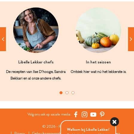
Libelle Lekker chefs
In het seizoen
De recepten van Ilse D’hooge, Sandra
Ontdek hier wat nú het lekkerste is.
Bekkari en al onze andere chefs.
Volg ons ook op sociale media:
© 2026 - Roularta Media Group
Welkom bij Libelle Lekker!
Privacy
Gebruiksvoorwaarden
Cookies
Cookies instellingen