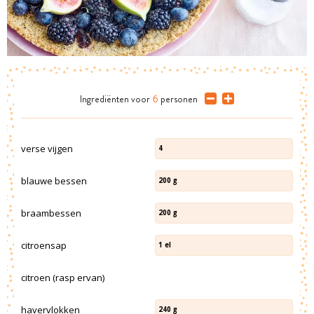
Ingrediënten
voor
6
personen
verse vijgen
4
blauwe bessen
200
g
braambessen
200
g
citroensap
1
el
citroen (rasp ervan)
havervlokken
240
g