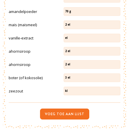
amandelpoeder
70
g
maïs (maïsmeel)
2
el
vanille-extract
el
ahornsiroop
2
el
ahornsiroop
2
el
boter (of kokosolie)
3
el
zeezout
kl
VOEG TOE AAN LIJST