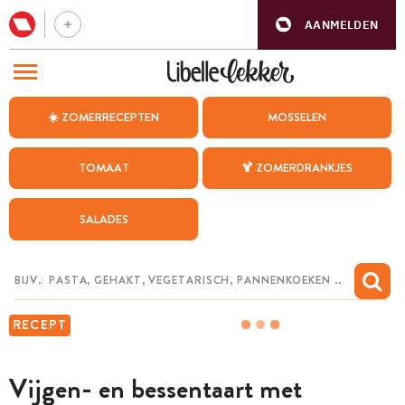
AANMELDEN
BEZOEK ONZE ANDERE WEBSITES
☀️ ZOMERRECEPTEN
MOSSELEN
RECEPTEN
TOMAAT
🍹 ZOMERDRANKJES
WEEKMENU
SALADES
CHAT MET MAIA
INSPIRATIE
MIJN BEWAARDE RECEPTEN
RECEPT
Vijgen- en bessentaart met