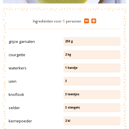
Ingrediënten
voor
6
personen
grijze garnalen
250
g
courgette
2
kg
waterkers
1
handje
uien
3
knoflook
3
teentjes
selder
3
stengels
kerriepoeder
2
kl