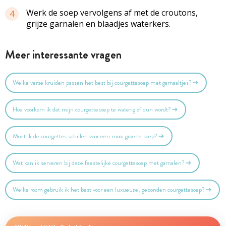
Werk de soep vervolgens af met de croutons,
4
grijze garnalen en blaadjes waterkers.
Meer interessante vragen
Welke verse kruiden passen het best bij courgettesoep met garnaaltjes?
Hoe voorkom ik dat mijn courgettesoep te waterig of dun wordt?
Moet ik de courgettes schillen voor een mooi groene soep?
Wat kan ik serveren bij deze feestelijke courgettesoep met garnalen?
Welke room gebruik ik het best voor een luxueuze, gebonden courgettesoep?