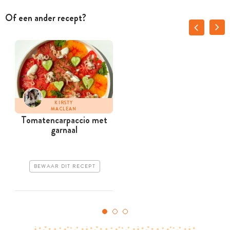
Of een ander recept?
KIRSTY
MACLEAN
Tomatencarpaccio met
A
garnaal
BEWAAR DIT RECEPT