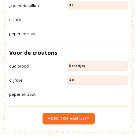
groentebouillon
3
l
olijfolie
peper en zout
Voor de croutons
oud brood
5
sneetjes
olijfolie
3
el
peper en zout
VOEG TOE AAN LIJST