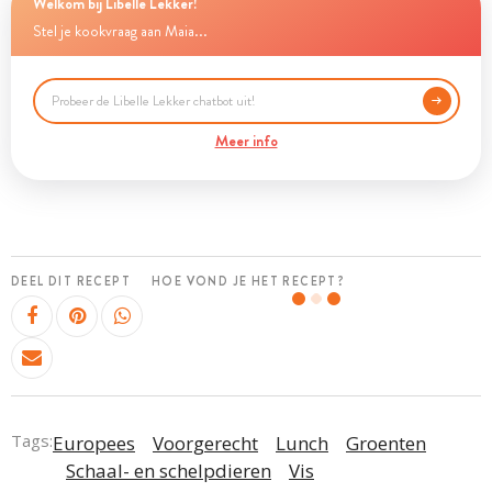
Welkom bij Libelle Lekker!
Stel je kookvraag aan Maia...
Meer info
DEEL DIT RECEPT
HOE VOND JE HET RECEPT?
Tags:
Europees
Voorgerecht
Lunch
Groenten
Schaal- en schelpdieren
Vis