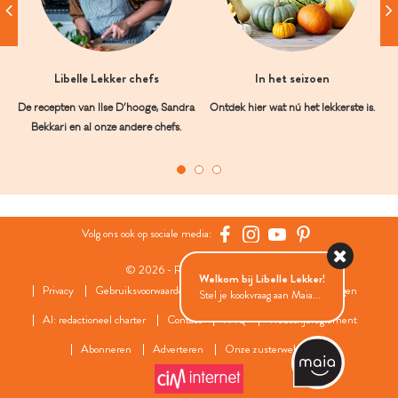
Libelle Lekker chefs
In het seizoen
De recepten van Ilse D’hooge, Sandra
Ontdek hier wat nú het lekkerste is.
Bekkari en al onze andere chefs.
Volg ons ook op sociale media:
© 2026 - Roularta Media Group
Welkom bij Libelle Lekker!
Privacy
Gebruiksvoorwaarden
Cookies
Cookies instellingen
Stel je kookvraag aan Maia...
AI: redactioneel charter
Contact
FAQ
Wedstrijdreglement
Abonneren
Adverteren
Onze zusterwebsites