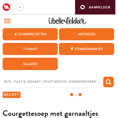
AANMELDEN
BEZOEK ONZE ANDERE WEBSITES
☀️ ZOMERRECEPTEN
MOSSELEN
RECEPTEN
TOMAAT
🍹 ZOMERDRANKJES
WEEKMENU
SALADES
CHAT MET MAIA
INSPIRATIE
MIJN BEWAARDE RECEPTEN
RECEPT
Courgettesoep met garnaaltjes